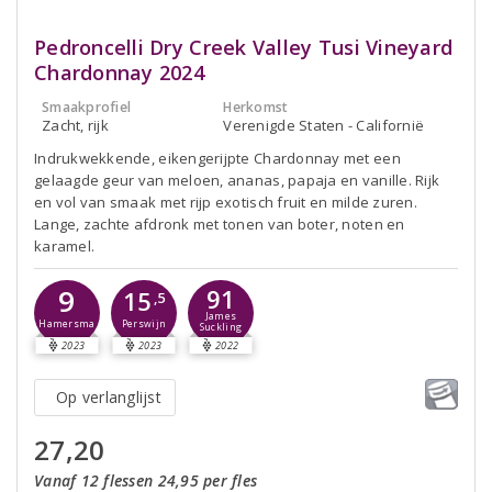
Pedroncelli Dry Creek Valley Tusi Vineyard
Chardonnay 2024
Smaakprofiel
Herkomst
Zacht, rijk
Verenigde Staten - Californië
Indrukwekkende, eikengerijpte Chardonnay met een
gelaagde geur van meloen, ananas, papaja en vanille. Rijk
en vol van smaak met rijp exotisch fruit en milde zuren.
Lange, zachte afdronk met tonen van boter, noten en
karamel.
9
91
15
,5
James
Hamersma
Perswijn
Suckling
2023
2023
2022
Op verlanglijst
27,20
Vanaf 12 flessen 24,95 per fles