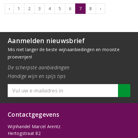
‹
1
2
3
4
5
6
7
8
›
Aanmelden nieuwsbrief
Mis niet langer de beste wijnaanbiedingen en mooiste
proeverijen!
De scherpste aanbiedingen
Handige wijn en spijs tips
Contactgegevens
Wijnhandel Marcel Arentz
Hertogstraat 82