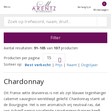
0
Menu
Verlanglijst
Winkelwagen
Filter
Aantal resultaten:
91-105
van
107
producten
Producten per pagina:
Sorteer op:
Best verkocht
|
Prijs
|
Naam
|
Oogstjaar
Chardonnay
Dit Franse witte druivenras is net als zijn blauwe tegenhanger
cabernet sauvignon wereldwijd geliefd. Chardonnay stamt uit
de Bourgogne. Het is een aromatisch vrij neutraal ras, dat
van zichzelf weinig opvallende smaakeigenschappen heeft.