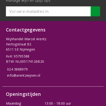
Handige wijn en spijs tips
Contactgegevens
Wijnhandel Marcel Arentz
Hertogstraat 82
6511 SE Nijmegen
KvK: 95795588
BTW: NL005174126B20
024 3888979
info@arentzwijnen.nl
Openingstijden
Maandag:
13:00 - 18:00 uur