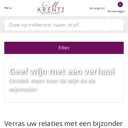
0
Menu
Verlanglijst
Winkelwagen
Filter
Geef wijn met een verhaal
Ontdek meer over de wijn én de
wijnmaker
Verras uw relaties met een bijzonder