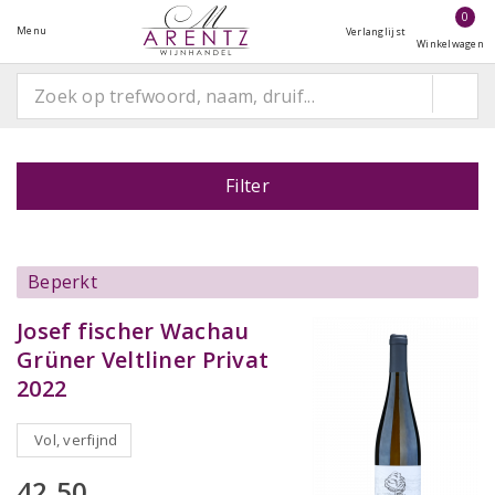
0
Menu
Verlanglijst
Winkelwagen
Filter
Beperkt
Josef fischer Wachau
Grüner Veltliner Privat
2022
Vol, verfijnd
42,50