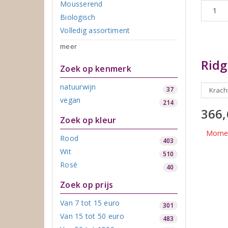
Mousserend
Biologisch
Volledig assortiment
meer
Ridg
Zoek op kenmerk
natuurwijn
37
Kracht
vegan
214
366
Zoek op kleur
Moment
Rood
403
Wit
510
Rosé
40
Zoek op prijs
Van 7 tot 15 euro
301
Van 15 tot 50 euro
483