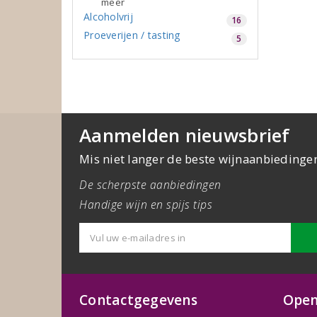
meer
Alcoholvrij
16
Proeverijen / tasting
5
Aanmelden nieuwsbrief
Mis niet langer de beste wijnaanbiedinge
De scherpste aanbiedingen
Handige wijn en spijs tips
Contactgegevens
Open