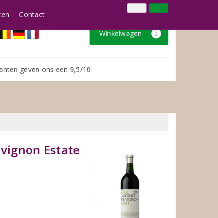
024 3888979
Inloggen
Klantenservice
ten
Contact
Winkelwagen
0
anten geven ons een 9,5/10
vignon Estate