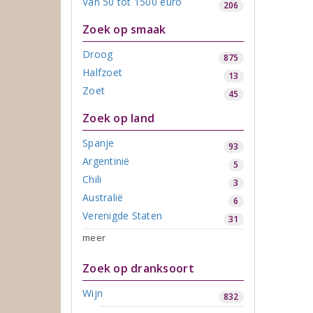
Van 50 tot 1500 euro
206
Zoek op smaak
Droog
875
Halfzoet
13
Zoet
45
Zoek op land
Spanje
93
Argentinië
5
Chili
3
Australië
6
Verenigde Staten
31
meer
Zoek op dranksoort
Wijn
832