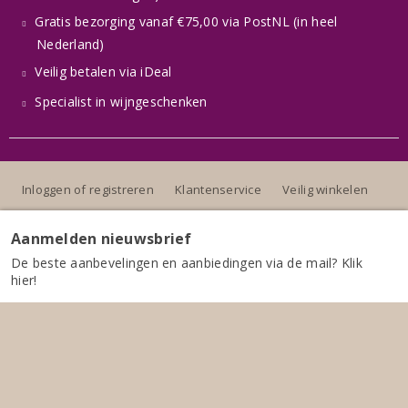
Gratis bezorging vanaf €75,00 via PostNL (in heel
Nederland)
Veilig betalen via iDeal
Specialist in wijngeschenken
Inloggen of registreren
Klantenservice
Veilig winkelen
Sitemap
Leeftijdscheck
Privacybeleid
Aanmelden nieuwsbrief
De beste aanbevelingen en aanbiedingen via de mail? Klik
hier!
Alle prijzen zijn inclusief BTW, exclusief eventuele verzendkosten.