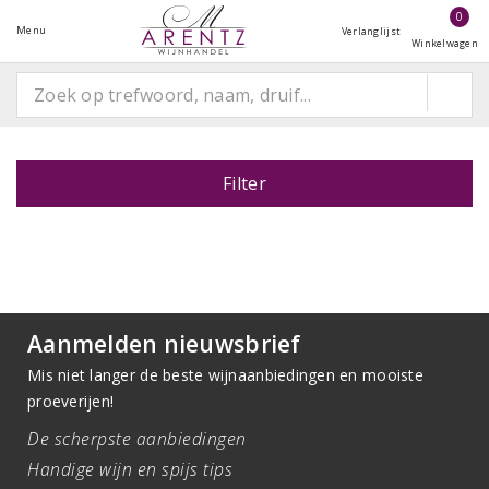
0
Menu
Verlanglijst
Winkelwagen
Filter
Aanmelden nieuwsbrief
Mis niet langer de beste wijnaanbiedingen en mooiste
proeverijen!
De scherpste aanbiedingen
Handige wijn en spijs tips