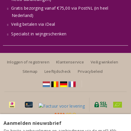
Gratis bezorging vanaf €75,00 via PostNL (in heel
Nederland)
Veilig betalen via iDeal
Specialist in wijngeschenken
Inloggen of registreren
Klantenservice
Veilig winkelen
Sitemap
Leeftijdscheck
Privacybeleid
Aanmelden nieuwsbrief
Alle prijzen zijn inclusief BTW, exclusief eventuele verzendkosten.
De beste aanbevelingen en aanbiedingen via de mail? Klik