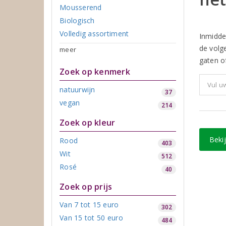
Mousserend
Biologisch
Volledig assortiment
Inmidde
de volg
meer
gaten of
Zoek op kenmerk
natuurwijn
37
vegan
214
Zoek op kleur
Beki
Rood
403
Wit
512
Rosé
40
Zoek op prijs
Van 7 tot 15 euro
302
Van 15 tot 50 euro
484