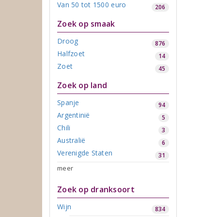
Van 50 tot 1500 euro
206
Zoek op smaak
Droog
876
Halfzoet
14
Zoet
45
Zoek op land
Spanje
94
Argentinië
5
Chili
3
Australië
6
Verenigde Staten
31
meer
Zoek op dranksoort
Wijn
834