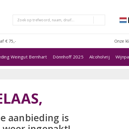
af € 75,-
Onze kl
eding Weingut Bernhart
Dönnhoff 2025
Alcoholvrij
Wijnpa
ELAAS,
e aanbieding is
 weer ingepakt!