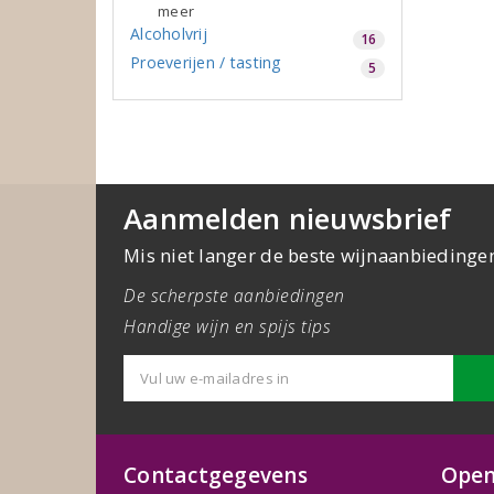
meer
Alcoholvrij
16
Proeverijen / tasting
5
Aanmelden nieuwsbrief
Mis niet langer de beste wijnaanbiedinge
De scherpste aanbiedingen
Handige wijn en spijs tips
Contactgegevens
Open