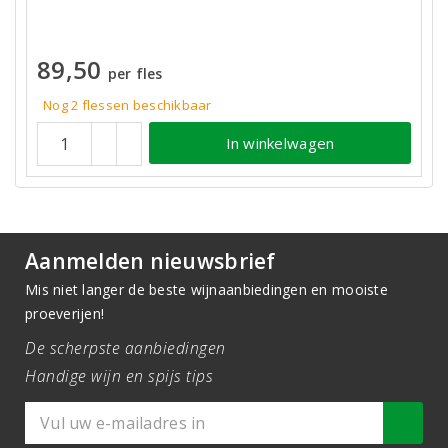
89,50
per fles
Nog 2
flessen
beschikbaar
In winkelwagen
Aanmelden nieuwsbrief
Mis niet langer de beste wijnaanbiedingen en mooiste
proeverijen!
De scherpste aanbiedingen
Handige wijn en spijs tips