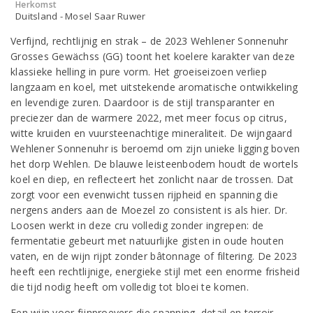
Herkomst
Duitsland - Mosel Saar Ruwer
Verfijnd, rechtlijnig en strak – de 2023 Wehlener Sonnenuhr
Grosses Gewächss (GG) toont het koelere karakter van deze
klassieke helling in pure vorm. Het groeiseizoen verliep
langzaam en koel, met uitstekende aromatische ontwikkeling
en levendige zuren. Daardoor is de stijl transparanter en
preciezer dan de warmere 2022, met meer focus op citrus,
witte kruiden en vuursteenachtige mineraliteit. De wijngaard
Wehlener Sonnenuhr is beroemd om zijn unieke ligging boven
het dorp Wehlen. De blauwe leisteenbodem houdt de wortels
koel en diep, en reflecteert het zonlicht naar de trossen. Dat
zorgt voor een evenwicht tussen rijpheid en spanning die
nergens anders aan de Moezel zo consistent is als hier. Dr.
Loosen werkt in deze cru volledig zonder ingrepen: de
fermentatie gebeurt met natuurlijke gisten in oude houten
vaten, en de wijn rijpt zonder bâtonnage of filtering. De 2023
heeft een rechtlijnige, energieke stijl met een enorme frisheid
die tijd nodig heeft om volledig tot bloei te komen.
Een wijn voor fijnproevers die spanning, detail en terroir