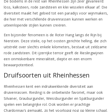
De bodems in de rest van Rheinhessen zijn zeer gevarieerd:
löss, kalksteen, rode zandsteen en klei wisselen elkaar af. Die
diversiteit maakt het gebied tot een paradijs voor wijnmakers,
die hier met verschillende druivenrassen kunnen werken en
uiteenlopende stijlen kunnen creëren.
Een bijzonder fenomeen is de Roter Hang langs de Rijn bij
Nierstein. Deze steile, op het oosten gerichte helling, die zich
uitstrekt over slechts enkele kilometers, bestaat uit zeldzame
rode zandsteen. Dit ijzerrijke terroir geeft de Rieslingwijnen
een onmiskenbare mineraliteit, diepte en een enorm
bewaarpotentieel.
Druifsoorten uit Rheinhessen
Rheinhessen kent een indrukwekkende diversiteit aan
druivenrassen. Riesling is de onbetwiste favoriet, maar ook
Silvaner, Grauburgunder, Weissburgunder en Spätburgunder
spelen een belangrijke rol. Ook worden er prachtige
Chardonnay’s gemaakt, zij het voorlopig nog op kleine schaal.