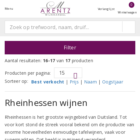
0
Menu
Verlanglijst
Winkelwagen
Filter
Aantal resultaten:
16-17
van
17
producten
Producten per pagina:
Sorteer op:
Best verkocht
|
Prijs
|
Naam
|
Oogstjaar
Rheinhessen wijnen
Rheinhessen is het grootste wijngebied van Duitsland. Tot
voor kort stond de streek vooral bekend om de productie van
enorme hoeveelheden eenvoudige tafelwijnen, vaak voor
supermarkten. Dat beeld is ingrijpend veranderd.