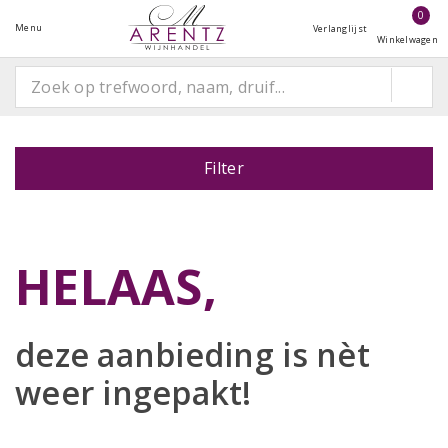
0
Menu
Verlanglijst
Winkelwagen
Filter
HELAAS,
deze aanbieding is
nèt
weer ingepakt!