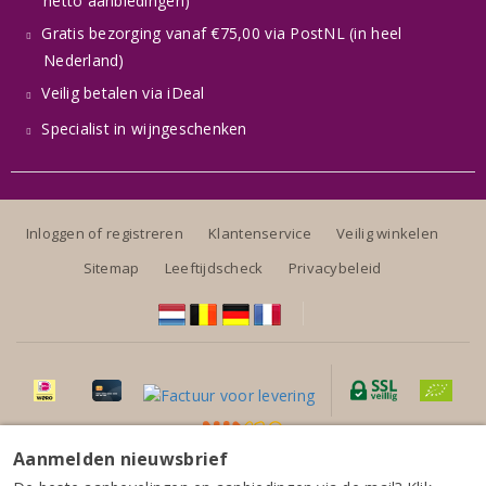
netto aanbiedingen)
Gratis bezorging vanaf €75,00 via PostNL (in heel
Nederland)
Veilig betalen via iDeal
Specialist in wijngeschenken
Inloggen of registreren
Klantenservice
Veilig winkelen
Sitemap
Leeftijdscheck
Privacybeleid
Aanmelden nieuwsbrief
Alle prijzen zijn inclusief BTW, exclusief eventuele verzendkosten.