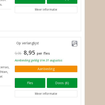
s.
Meer informatie
Op verlanglijst
8,95
9,95
per fles
Aanbieding
geldig
t/m 31 augustus
terras,
Aanbieding
chten,
et
Fles
Doos (6)
Meer informatie