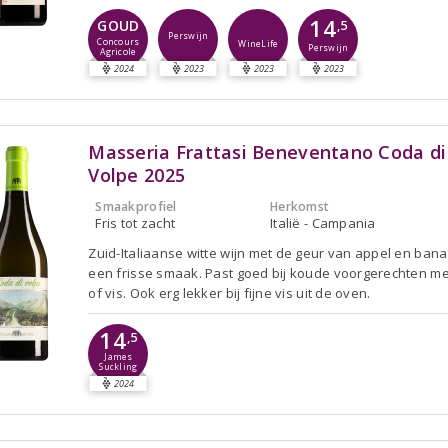
14
GOUD
,5
Perswijn
Concours
WineLife
Perswijn
Agricole
2024
2023
2023
2023
Masseria Frattasi Beneventano Coda di
Volpe 2025
Smaakprofiel
Herkomst
Fris tot zacht
Italië - Campania
Zuid-Italiaanse witte wijn met de geur van appel en ban
een frisse smaak. Past goed bij koude voorgerechten me
of vis. Ook erg lekker bij fijne vis uit de oven.
14
,5
James
Suckling
2024