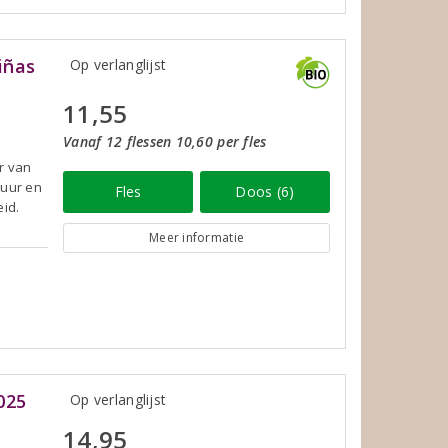
iñas
Op verlanglijst
11,55
Vanaf 12 flessen 10,60 per fles
r van
puur en
Fles
Doos (6)
eid.
Meer informatie
025
Op verlanglijst
14,95