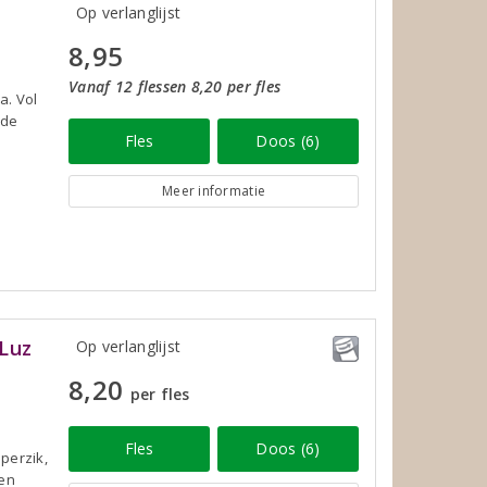
Op verlanglijst
8,95
Vanaf 12 flessen 8,20 per fles
a. Vol
ude
Fles
Doos (6)
Meer informatie
Luz
Op verlanglijst
8,20
per fles
Fles
Doos (6)
perzik,
een