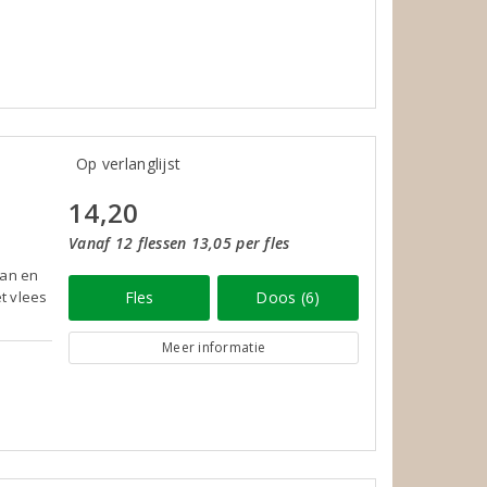
Op verlanglijst
14,20
Vanaf 12 flessen 13,05 per fles
aan en
t vlees
Fles
Doos (6)
Meer informatie