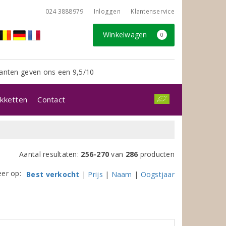
024 3888979
Inloggen
Klantenservice
Winkelwagen
0
anten geven ons een 9,5/10
kketten
Contact
Aantal resultaten:
256-270
van
286
producten
eer op:
Best verkocht
|
Prijs
|
Naam
|
Oogstjaar