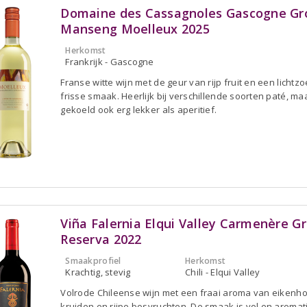
Domaine des Cassagnoles Gascogne Gr
Manseng Moelleux 2025
Herkomst
Frankrijk - Gascogne
Franse witte wijn met de geur van rijp fruit en een lichtzo
frisse smaak. Heerlijk bij verschillende soorten paté, ma
gekoeld ook erg lekker als aperitief.
Viña Falernia Elqui Valley Carmenère G
Reserva 2022
Smaakprofiel
Herkomst
Krachtig, stevig
Chili - Elqui Valley
Volrode Chileense wijn met een fraai aroma van eikenho
kruiden en rijpe bosvruchten. De smaak is vol en aromat