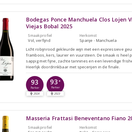
Bodegas Ponce Manchuela Clos Lojen V
Viejas Bobal 2025
Smaakprofiel
Herkomst
Vol, verfijnd
Spanje - Manchuela
Licht robijnrood gekleurde wijn met een expressieve geu
framboos, kers, laurier en vuursteen. De smaak is heel 
sappig met fijne, zachte tannines en een levendige frish
Heerlijk doordrinkbaar met specerijen in de finale.
93
93
+
Parker
Parker
2024
2023
Masseria Frattasi Beneventano Fiano 2
Smaakprofiel
Herkomst