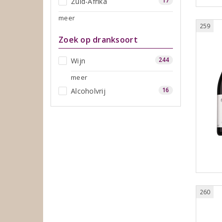
17
Zuid-Afrika
meer
259
Zoek op dranksoort
244
Wijn
meer
16
Alcoholvrij
260