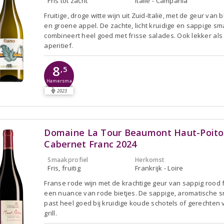
Fris tot zacht
Italië - Campania
Fruitige, droge witte wijn uit Zuid-Italië, met de geur van
en groene appel. De zachte, licht kruidige en sappige s
combineert heel goed met frisse salades. Ook lekker als
aperitief.
8
,5
Hamersma
2023
Domaine La Tour Beaumont Haut-Poit
Cabernet Franc 2024
Smaakprofiel
Herkomst
Fris, fruitig
Frankrijk - Loire
Franse rode wijn met de krachtige geur van sappig rood f
een nuance van rode bietjes. De sappige, aromatische 
past heel goed bij kruidige koude schotels of gerechten
grill.