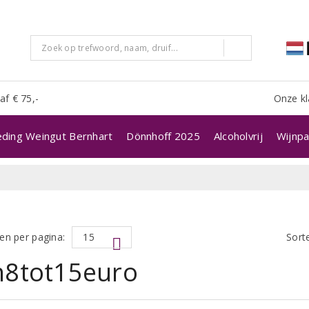
af € 75,-
Onze kl
eding Weingut Bernhart
Dönnhoff 2025
Alcoholvrij
Wijnpa
en per pagina:
Sort
n8tot15euro