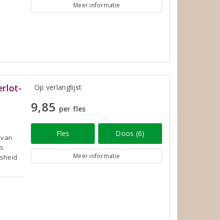
Meer informatie
rlot-
Op verlanglijst
9,85
per fles
Fles
Doos (6)
r van
is
Meer informatie
isheid