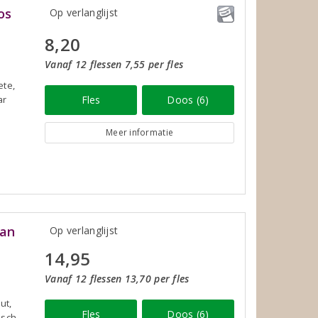
os
Op verlanglijst
8,20
Vanaf 12 flessen 7,55 per fles
ete,
ar
Fles
Doos (6)
Meer informatie
ran
Op verlanglijst
14,95
Vanaf 12 flessen 13,70 per fles
ut,
Fles
Doos (6)
isch.