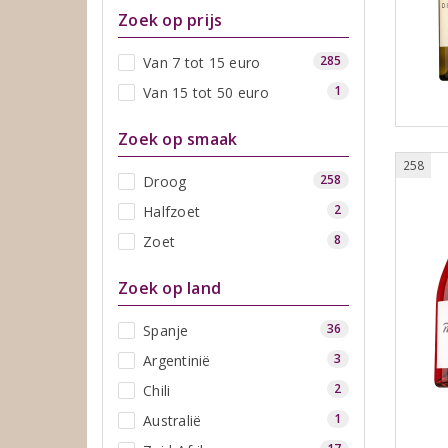
Zoek op prijs
285
Van 7 tot 15 euro
1
Van 15 tot 50 euro
Zoek op smaak
258
258
Droog
2
Halfzoet
8
Zoet
Zoek op land
36
Spanje
3
Argentinië
2
Chili
1
Australië