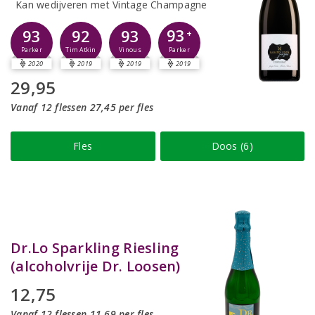
Kan wedijveren met Vintage Champagne
93
93
92
93
+
Parker
Parker
Tim Atkin
Vinous
2020
2019
2019
2019
29,95
Vanaf 12 flessen 27,45 per fles
Fles
Doos (6)
Dr.Lo Sparkling Riesling
(alcoholvrije Dr. Loosen)
12,75
Vanaf 12 flessen 11,69 per fles