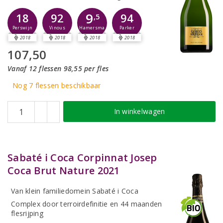
9
18
92
94
,5
Perswijn
Vinous
Parker
Hamersma
2018
2018
2018
2018
107,50
Vanaf 12 flessen 98,55 per fles
Nog 7
flessen
beschikbaar
In winkelwagen
Sabaté i Coca Corpinnat Josep
Coca Brut Nature 2021
Van klein familiedomein Sabaté i Coca
Complex door terroirdefinitie en 44 maanden
flesrijping