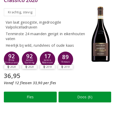
Classico 2020
Krachtig, stevig
Van laat geoogste, ingedroogde
Valpolicelladruiven
Tenminste 24 maanden gerijpt in eikenhouten
vaten
Heerlijk bij wild, rundvlees of oude kaas
92
92
17
89
Wine
James
Jancis
Vinous
Enthusiast
Suckling
Robinson
2020
2020
2019
2019
36,95
Vanaf 12 flessen 33,90 per fles
Fles
Doos (6)