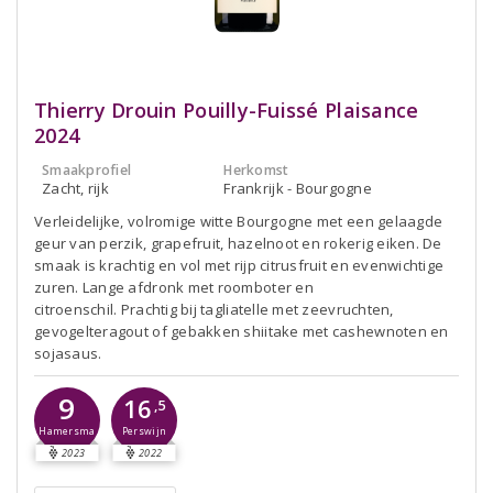
Thierry Drouin Pouilly-Fuissé Plaisance
2024
Smaakprofiel
Herkomst
Zacht, rijk
Frankrijk - Bourgogne
Verleidelijke, volromige witte Bourgogne met een gelaagde
geur van perzik, grapefruit, hazelnoot en rokerig eiken. De
smaak is krachtig en vol met rijp citrusfruit en evenwichtige
zuren. Lange afdronk met roomboter en
citroenschil. Prachtig bij tagliatelle met zeevruchten,
gevogelteragout of gebakken shiitake met cashewnoten en
sojasaus.
9
16
,5
Hamersma
Perswijn
2023
2022