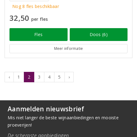
Nog 8 fles beschikbaar
32,50
per fles
Fles
Doos (6)
Meer informatie
‹
1
2
3
4
5
›
Aanmelden nieuwsbrief
Mis niet langer de beste wijnaanbiedingen en mooiste
proeverijen!
De scherpste aanbiedingen