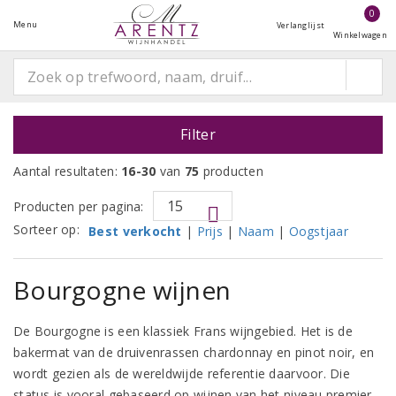
0
Menu
Verlanglijst
Winkelwagen
Filter
Aantal resultaten:
16-30
van
75
producten
Producten per pagina:
Sorteer op:
Best verkocht
|
Prijs
|
Naam
|
Oogstjaar
Bourgogne wijnen
De Bourgogne is een klassiek Frans wijngebied. Het is de
bakermat van de druivenrassen chardonnay en pinot noir, en
wordt gezien als de wereldwijde referentie daarvoor. Die
status is vooral gebaseerd op wijnen van het niveau premier