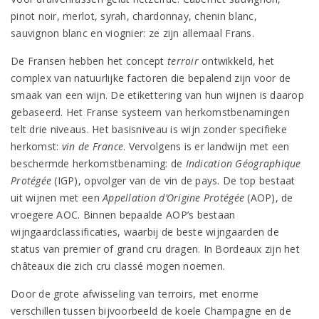
pinot noir, merlot, syrah, chardonnay, chenin blanc,
sauvignon blanc en viognier: ze zijn allemaal Frans.
De Fransen hebben het concept
terroir
ontwikkeld, het
complex van natuurlijke factoren die bepalend zijn voor de
smaak van een wijn. De etikettering van hun wijnen is daarop
gebaseerd. Het Franse systeem van herkomstbenamingen
telt drie niveaus. Het basisniveau is wijn zonder specifieke
herkomst:
vin de France
. Vervolgens is er landwijn met een
beschermde herkomstbenaming: de
Indication Géographique
Protégée
(IGP), opvolger van de vin de pays. De top bestaat
uit wijnen met een
Appellation d’Origine Protégée
(AOP), de
vroegere AOC. Binnen bepaalde AOP’s bestaan
wijngaardclassificaties, waarbij de beste wijngaarden de
status van premier of grand cru dragen. In Bordeaux zijn het
châteaux die zich cru classé mogen noemen.
Door de grote afwisseling van terroirs, met enorme
verschillen tussen bijvoorbeeld de koele Champagne en de