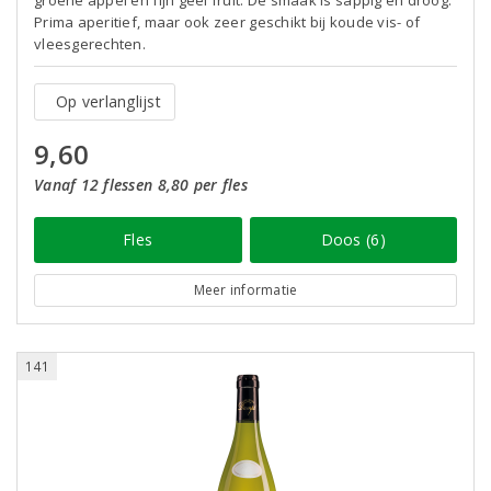
groene appel en fijn geel fruit. De smaak is sappig en droog.
Prima aperitief, maar ook zeer geschikt bij koude vis- of
vleesgerechten.
Op verlanglijst
9,60
Vanaf 12 flessen 8,80 per fles
Fles
Doos (6)
Meer informatie
141