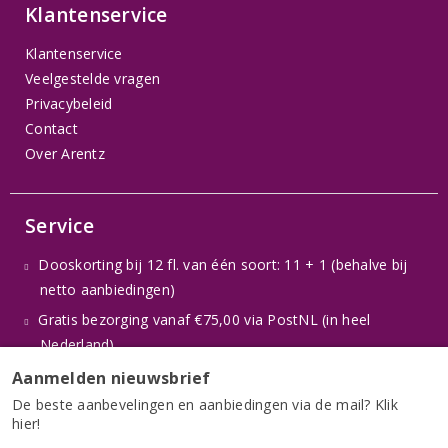
Klantenservice
Klantenservice
Veelgestelde vragen
Privacybeleid
Contact
Over Arentz
Service
Dooskorting bij 12 fl. van één soort: 11 + 1 (behalve bij
netto aanbiedingen)
Gratis bezorging vanaf €75,00 via PostNL (in heel
Nederland)
Veilig betalen via iDeal
Aanmelden nieuwsbrief
De beste aanbevelingen en aanbiedingen via de mail? Klik
Specialist in wijngeschenken
hier!