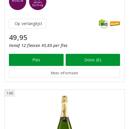
WineLife
James
Suckling
Op verlanglijst
49,95
Vanaf 12 flessen 45,80 per fles
Fles
Doos (6)
Meer informatie
146