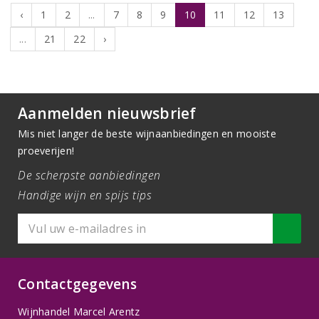
‹
1
2
...
7
8
9
10
11
12
13
...
21
22
›
Aanmelden nieuwsbrief
Mis niet langer de beste wijnaanbiedingen en mooiste
proeverijen!
De scherpste aanbiedingen
Handige wijn en spijs tips
Contactgegevens
Wijnhandel Marcel Arentz