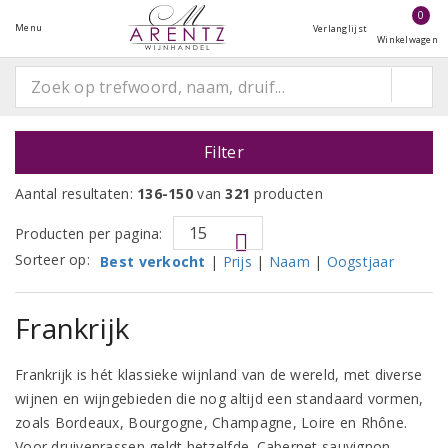
0
Menu
Verlanglijst
Winkelwagen
Filter
Aantal resultaten:
136-150
van
321
producten
Producten per pagina:
Sorteer op:
Best verkocht
|
Prijs
|
Naam
|
Oogstjaar
Frankrijk
Frankrijk is hét klassieke wijnland van de wereld, met diverse
wijnen en wijngebieden die nog altijd een standaard vormen,
zoals Bordeaux, Bourgogne, Champagne, Loire en Rhône.
Voor druivenrassen geldt hetzelfde. Cabernet sauvignon,