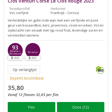
Clos Venturi Corse Le Clos Rouge 2023
Smaakprofiel
Herkomst
Vol, verfijnd
Frankrijk - Corsica
Verleidelijke en gulle rode wijn met een verfijnde en pure
geur van bosaardbei, kers, pioenroos, room en eiken. Vol en
zijdezacht van smaak met rijp rood fruit, levendige zuren en
versmolten tannine.
93
Bettane +
Perswijn
Desseauve
2022
2021
Op verlanglijst
Beperkt beschikbaar
35,80
Vanaf 12 flessen 32,85 per fles
Fles
Doos (12)