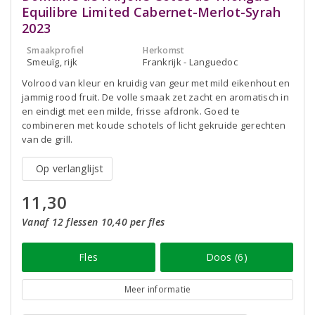
Equilibre Limited Cabernet-Merlot-Syrah
2023
Smaakprofiel
Herkomst
Smeuïg, rijk
Frankrijk - Languedoc
Volrood van kleur en kruidig van geur met mild eikenhout en
jammig rood fruit. De volle smaak zet zacht en aromatisch in
en eindigt met een milde, frisse afdronk. Goed te
combineren met koude schotels of licht gekruide gerechten
van de grill.
Op verlanglijst
11,30
Vanaf 12 flessen 10,40 per fles
Fles
Doos (6)
Meer informatie