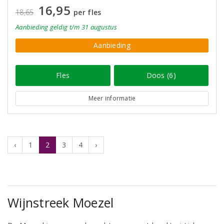
16,95
18,65
per fles
Aanbieding
geldig
t/m 31 augustus
Aanbieding
Fles
Doos (6)
Meer informatie
‹
1
2
3
4
›
Wijnstreek Moezel