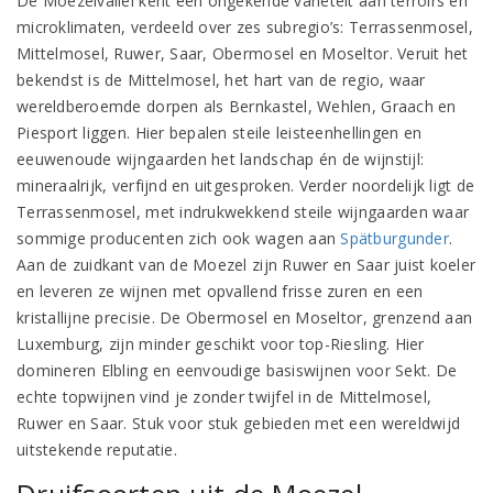
De Moezelvallei kent een ongekende variëteit aan terroirs en
microklimaten, verdeeld over zes subregio’s: Terrassenmosel,
Mittelmosel, Ruwer, Saar, Obermosel en Moseltor. Veruit het
bekendst is de Mittelmosel, het hart van de regio, waar
wereldberoemde dorpen als Bernkastel, Wehlen, Graach en
Piesport liggen. Hier bepalen steile leisteenhellingen en
eeuwenoude wijngaarden het landschap én de wijnstijl:
mineraalrijk, verfijnd en uitgesproken. Verder noordelijk ligt de
Terrassenmosel, met indrukwekkend steile wijngaarden waar
sommige producenten zich ook wagen aan
Spätburgunder
.
Aan de zuidkant van de Moezel zijn Ruwer en Saar juist koeler
en leveren ze wijnen met opvallend frisse zuren en een
kristallijne precisie. De Obermosel en Moseltor, grenzend aan
Luxemburg, zijn minder geschikt voor top-Riesling. Hier
domineren Elbling en eenvoudige basiswijnen voor Sekt. De
echte topwijnen vind je zonder twijfel in de Mittelmosel,
Ruwer en Saar. Stuk voor stuk gebieden met een wereldwijd
uitstekende reputatie.