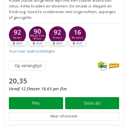
Fraaie Duitse droge witte wijn met een subtiel aroma van
citrus, lichte kruiden en bloemen. De smaak is elegant en
frisdroog. Goed te combineren met visgerechten, asperges
of gevogelte.
90
92
92
16
Mosel Fine
Parker
Vinous
Perswijn
Wines
2024
2024
2024
2023
Toon meer
onderscheidingen
Op verlanglijst
20,35
Vanaf 12 flessen 18,65 per fles
Fles
Doos (6)
Meer informatie