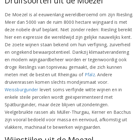
Druifsoorten uit de Moezel
De Moezel is al eeuwenlang wereldberoemd om zijn Riesling.
Meer dan 5000 van de ruim 8000 hectare wijngaard is met
deze nobele druif beplant. Niet zonder reden: Riesling bereikt
hier een expressie die wereldwijd zijn gelijke nauwelijks kent.
De zoete wijnen staan bekend om hun verfijning, zuiverheid
en ongekend bewaarpotentieel. Dankzij klimaatverandering
en modern wijngaardbeheer worden er tegenwoordig ook
droge Rieslings van topniveau gemaakt, die zich kunnen
meten met de besten uit Rheingau of
Pfalz
. Andere
druivenrassen komen slechts mondjesmaat voor.
Weissburgunder
levert soms verfijnde witte wijnen en in
enkele steile percelen wordt geëxperimenteerd met
Spätburgunder, maar deze blijven uitzonderingen.
Veelgebruikte rassen als Müller-Thurgau, Kerner en Bacchus
zijn vooral bedoeld voor massa en eenvoud, afkomstig uit
vlakkere, machinaal te bewerken wijngaarden.
Wijnstijlen uit de Moezel