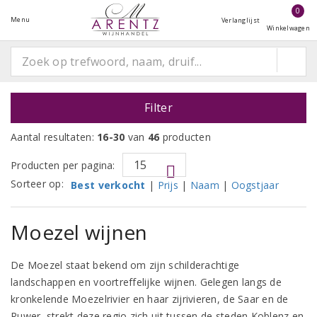
0
Menu
Verlanglijst
Winkelwagen
Filter
Aantal resultaten:
16-30
van
46
producten
Producten per pagina:
Sorteer op:
Best verkocht
|
Prijs
|
Naam
|
Oogstjaar
Moezel wijnen
De Moezel staat bekend om zijn schilderachtige
landschappen en voortreffelijke wijnen. Gelegen langs de
kronkelende Moezelrivier en haar zijrivieren, de Saar en de
Ruwer, strekt deze regio zich uit tussen de steden Koblenz en