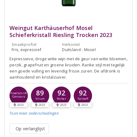
Weingut Karthäuserhof Mosel
Schieferkristall Riesling Trocken 2023
Smaakprofiel
Herkomst
Fris, expressief
Duitsland - Mosel
Expressieve, droge witte wijn met de geur van witte bloemen,
perzik, grapefruit en groene kruiden. Ranke stijl met tegelijk
een goede vulling en levendig frisse zuren. De afdronk is
aanhoudend en kristalzuiver.
89
92
92
Proefschrift
Concours
Vinum
Parker
Falstaff
2023
2023
2023
2023
Toon meer
onderscheidingen
Op verlanglijst