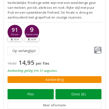
Verleidelijke frisdroge witte wijn met een weelderige geur
van meloen, perzik, abrikoos en rook. Rijke stijl met puur
fruit en een opwekkende frisheid. De finale is droog en
aanhoudend met grapefruit en zoutige nuances.
9
91
Hamersma
Vinum
2024
2024
Op verlanglijst
14,95
16,60
per fles
Aanbieding
geldig
t/m 31 augustus
Aanbieding
Fles
Doos (6)
Meer informatie