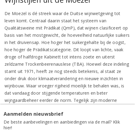
De Moezel is dé streek waar de Duitse wijnwetgeving tot
leven komt. Centraal daarin staat het systeem van
Qualitätsweine mit Prädikat (QmP), dat wijnen clasificeert op
basis van het mostgewicht, de hoeveelheid natuurlijke suikers
in het druivensap. Hoe hoger het suikergehalte bij de oogst,
hoe hoger de Prädikatscategorie. Dit loopt van lichte, vaak
droge of halfdroge Kabinett tot intens zoete en uiterst
zeldzame Trockenbeerenauslese (TBA). Hoewel deze indeling
stamt uit 1971, heeft ze nog steeds betekenis, al staat ze
onder druk door klimaatverandering en nieuwe inzichten in
wijnbouw. Waar vroeger rijpheid moeilijk te behalen was, is
dat vandaag door stijgende temperaturen en beter
wijngaardbeheer eerder de norm. Tegelijk zijn moderne
wijnmakers hoogopgeleid, internationaal georiënteerd en
Aanmelden nieuwsbrief
werken ze met een precisie die de kwaliteit flink verhoogt.
De beste aanbevelingen en aanbiedingen via de mail? Klik
Beerenauslese, Eiswein en
hier!
Trockenbeerenauslese