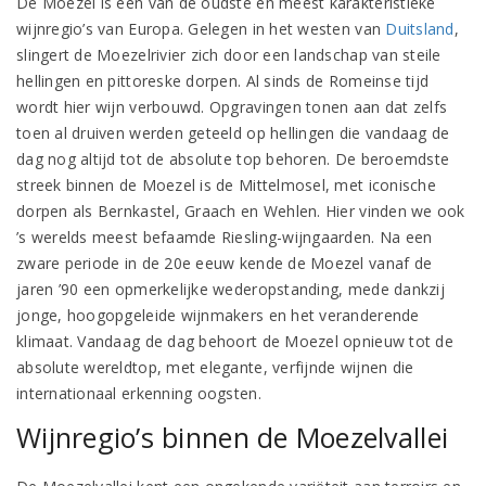
De Moezel is een van de oudste en meest karakteristieke
wijnregio’s van Europa. Gelegen in het westen van
Duitsland
,
slingert de Moezelrivier zich door een landschap van steile
hellingen en pittoreske dorpen. Al sinds de Romeinse tijd
wordt hier wijn verbouwd. Opgravingen tonen aan dat zelfs
toen al druiven werden geteeld op hellingen die vandaag de
dag nog altijd tot de absolute top behoren. De beroemdste
streek binnen de Moezel is de Mittelmosel, met iconische
dorpen als Bernkastel, Graach en Wehlen. Hier vinden we ook
’s werelds meest befaamde Riesling-wijngaarden. Na een
zware periode in de 20e eeuw kende de Moezel vanaf de
jaren ’90 een opmerkelijke wederopstanding, mede dankzij
jonge, hoogopgeleide wijnmakers en het veranderende
klimaat. Vandaag de dag behoort de Moezel opnieuw tot de
absolute wereldtop, met elegante, verfijnde wijnen die
internationaal erkenning oogsten.
Wijnregio’s binnen de Moezelvallei