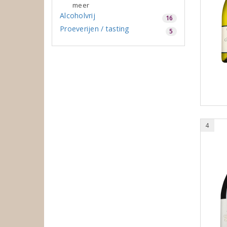
meer
Alcoholvrij
16
Proeverijen / tasting
5
4