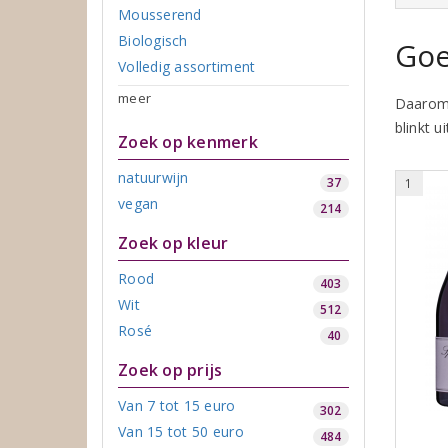
Mousserend
Biologisch
Goe
Volledig assortiment
meer
Daarom 
blinkt u
Zoek op kenmerk
natuurwijn
37
1
vegan
214
Zoek op kleur
Rood
403
Wit
512
Rosé
40
Zoek op prijs
Van 7 tot 15 euro
302
Van 15 tot 50 euro
484