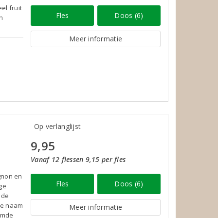
el fruit
Fles
Doos (6)
n
Meer informatie
Op verlanglijst
9,95
Vanaf 12 flessen 9,15 per fles
gnon en
Fles
Doos (6)
ge
 de
jke naam
Meer informatie
oemde