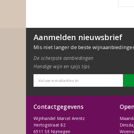
Aanmelden nieuwsbrief
Mis niet langer de beste wijnaanbiedinge
De scherpste aanbiedingen
Handige wijn en spijs tips
Contactgegevens
Open
Wijnhandel Marcel Arentz
Maand
Hertogstraat 82
Dinsda
6511 SE Nijmegen
Woens