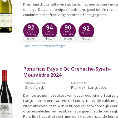
Krachtige droge witte wijn uit Italië, met een aroma van ge
en anijs. De volle, romige smaak komt goed tot z'n recht i
combinatie met fijne visgerechten of romige pasta.
92
94
90
92
James
Luca
Wine
Vinous
Suckling
Maroni
Spectator
2024
2024
2023
2023
Toon meer
onderscheidingen
Pontificis Pays d'Oc Grenache-Syrah-
Mourvèdre 2024
Smaakprofiel
Herkomst
Smeuïg, rijk
Frankrijk - Languedoc
De man achter het succes van deze rode wijn is Bourgui
Languedoc-expert Laurent Delaunay. Naast de vakkundi
wijnmaker van deze wijn is hij ook verantwoordelijk voor
druivenselectie. Het resultaat is zo goed dat de pauseli
Pontificis het etiket siert, met een knipoog naar de ber