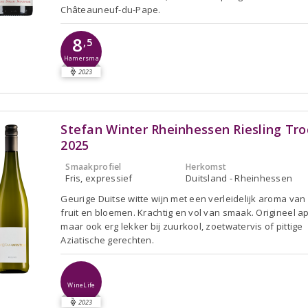
Châteauneuf-du-Pape.
8
,5
Hamersma
2023
Stefan Winter Rheinhessen Riesling Tr
2025
Smaakprofiel
Herkomst
Fris, expressief
Duitsland - Rheinhessen
Geurige Duitse witte wijn met een verleidelijk aroma van r
fruit en bloemen. Krachtig en vol van smaak. Origineel ape
maar ook erg lekker bij zuurkool, zoetwatervis of pittige
Aziatische gerechten.
WineLife
2023