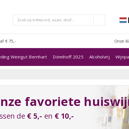
af € 75,-
Onze kl
eding Weingut Bernhart
Dönnhoff 2025
Alcoholvrij
Wijnpa
nze favoriete huiswi
ssen de
€ 5,-
en
€ 10,-