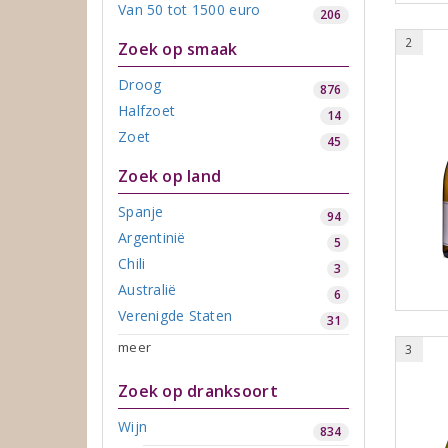
Van 50 tot 1500 euro
206
2
Zoek op smaak
Droog
876
Halfzoet
14
Zoet
45
Zoek op land
Spanje
94
Argentinië
5
Chili
3
Australië
6
Verenigde Staten
31
meer
3
Zoek op dranksoort
Wijn
834