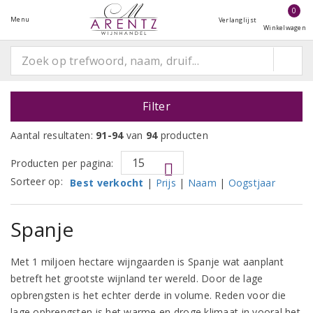
0
Menu
Verlanglijst
Winkelwagen
Filter
Aantal resultaten:
91-94
van
94
producten
Producten per pagina:
Sorteer op:
Best verkocht
|
Prijs
|
Naam
|
Oogstjaar
Spanje
Met 1 miljoen hectare wijngaarden is Spanje wat aanplant
betreft het grootste wijnland ter wereld. Door de lage
opbrengsten is het echter derde in volume. Reden voor die
lage opbrengsten is het warme en droge klimaat in vooral het