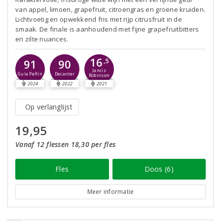
van appel, limoen, grapefruit, citroengras en groene kruiden.
Lichtvoetig en opwekkend fris met rijp citrusfruit in de
smaak. De finale is aanhoudend met fijne grapefruitbitters
en zilte nuances.
16
91
90
,5
Jancis
Guía Peñín
Decanter
Robinson
2024
2022
2021
Op verlanglijst
19,95
Vanaf 12 flessen 18,30 per fles
Fles
Doos (6)
Meer informatie