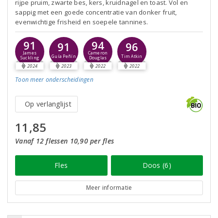
rijpe pruim, zwarte bes, kers, kruidnagel en toast. Vol en
sappig met een goede concentratie van donker fruit,
evenwichtige frisheid en soepele tannines.
91
94
91
96
James
Cameron
Guía Peñín
Tim Atkin
Suckling
Douglas
2024
2023
2022
2022
Toon meer
onderscheidingen
Op verlanglijst
11,85
Vanaf 12 flessen 10,90 per fles
Fles
Doos (6)
Meer informatie