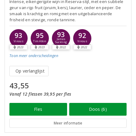
Intense, eikengerijpte wijn in Reserva-stijl, met een subtiele
geur van rijp fruit (pruim, kers), laurier, ceder en peper. De
smaak is krachtig en romig met een uitgebalanceerde
frisheid en stevige, ronde tannine.
93
93
95
92
James
Vinous
Tim Atkin
Vinous
Suckling
2023
2023
2022
2022
Toon meer
onderscheidingen
Op verlanglijst
43,55
Vanaf 12 flessen 39,95 per fles
Fles
Doos (6)
Meer informatie