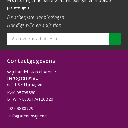
Mis niet langer de beste wijnaanbiedingen en mooiste
proeverijen!
De scherpste aanbiedingen
Handige wijn en spijs tips
Contactgegevens
Wijnhandel Marcel Arentz
Hertogstraat 82
6511 SE Nijmegen
KvK: 95795588
BTW: NL005174126B20
024 3888979
info@arentzwijnen.nl