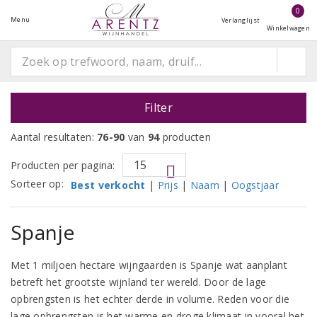
0
Menu
Verlanglijst
Winkelwagen
Filter
Aantal resultaten:
76-90
van
94
producten
Producten per pagina:
Sorteer op:
Best verkocht
|
Prijs
|
Naam
|
Oogstjaar
Spanje
Met 1 miljoen hectare wijngaarden is Spanje wat aanplant
betreft het grootste wijnland ter wereld. Door de lage
opbrengsten is het echter derde in volume. Reden voor die
lage opbrengsten is het warme en droge klimaat in vooral het