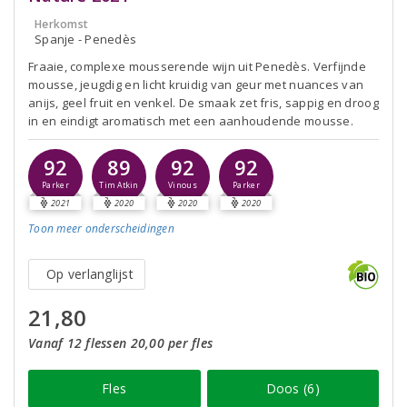
Herkomst
Spanje - Penedès
Fraaie, complexe mousserende wijn uit Penedès. Verfijnde
mousse, jeugdig en licht kruidig van geur met nuances van
anijs, geel fruit en venkel. De smaak zet fris, sappig en droog
in en eindigt aromatisch met een aanhoudende mousse.
92
89
92
92
Parker
Tim Atkin
Vinous
Parker
2021
2020
2020
2020
Toon meer
onderscheidingen
Op verlanglijst
21,80
Vanaf 12 flessen 20,00 per fles
Fles
Doos (6)