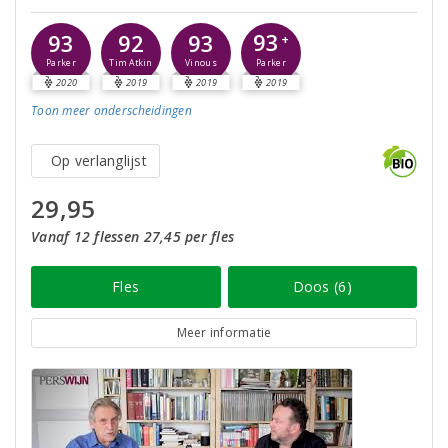
93
93
92
93
+
Parker
Parker
Tim Atkin
Vinous
2020
2019
2019
2019
Toon meer
onderscheidingen
Op verlanglijst
29,95
Vanaf 12 flessen 27,45 per fles
Fles
Doos (6)
Meer informatie