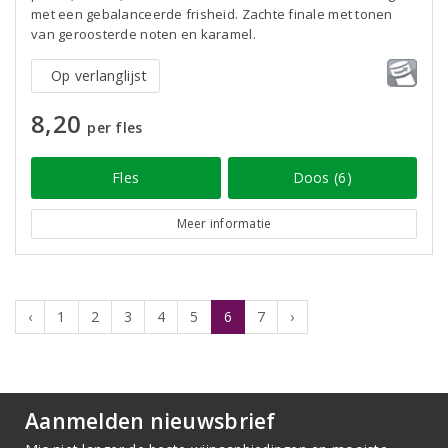
met een gebalanceerde frisheid. Zachte finale met tonen
van geroosterde noten en karamel.
Op verlanglijst
8,20
per fles
Fles
Doos (6)
Meer informatie
‹
1
2
3
4
5
6
7
›
Aanmelden nieuwsbrief