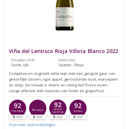
Viña del Lentisco Rioja Villota Blanco 2022
Smaakprofiel
Herkomst
Zacht, rijk
Spanje - Rioja
Complexe en originele witte wijn met een gerijpte geur van
gekonfijte citroen, rijpe appel, geroosterde noot, marsepein
en anijs. De smaak is intens en romig met frisse zuren.
Lange afdronk met nuances van boter en grapefruit.
92
92
92
James
Perswijn
Tim Atkin
Vinous
Suckling
2023
2023
2022
2022
Toon meer
onderscheidingen