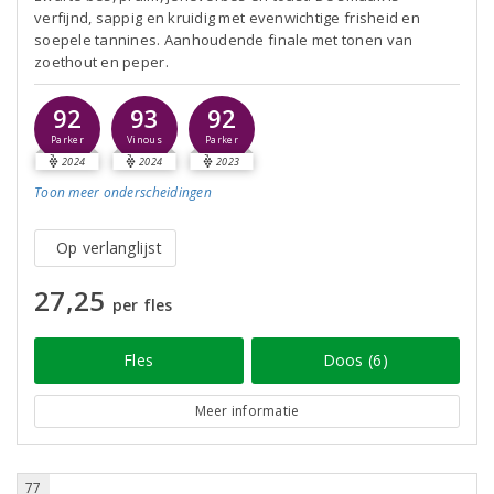
verfijnd, sappig en kruidig met evenwichtige frisheid en
soepele tannines. Aanhoudende finale met tonen van
zoethout en peper.
92
93
92
Parker
Vinous
Parker
2024
2024
2023
Toon meer
onderscheidingen
Op verlanglijst
27,25
per fles
Fles
Doos (6)
Meer informatie
77