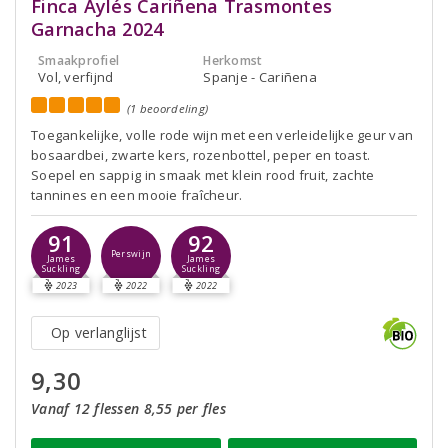
Finca Aylés Cariñena Trasmontes
Garnacha 2024
Smaakprofiel
Herkomst
Vol, verfijnd
Spanje - Cariñena
(1 beoordeling)
Toegankelijke, volle rode wijn met een verleidelijke geur van
bosaardbei, zwarte kers, rozenbottel, peper en toast.
Soepel en sappig in smaak met klein rood fruit, zachte
tannines en een mooie fraîcheur.
91
92
Perswijn
James
James
Suckling
Suckling
2023
2022
2022
Op verlanglijst
9,30
Vanaf 12 flessen 8,55 per fles