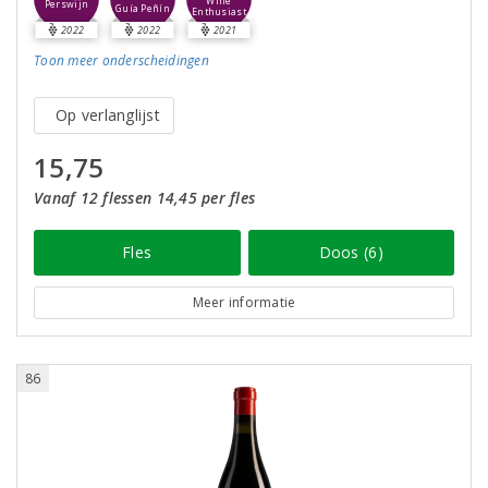
Wine
Perswijn
Guía Peñín
Enthusiast
2022
2022
2021
Toon meer
onderscheidingen
Op verlanglijst
15,75
Vanaf 12 flessen 14,45 per fles
Fles
Doos (6)
Meer informatie
86