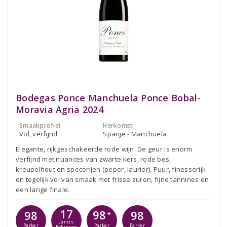
Bodegas Ponce Manchuela Ponce Bobal-
Moravia Agria 2024
Smaakprofiel
Herkomst
Vol, verfijnd
Spanje - Manchuela
Elegante, rijkgeschakeerde rode wijn. De geur is enorm
verfijnd met nuances van zwarte kers, rode bes,
kreupelhout en specerijen (peper, laurier). Puur, finesserijk
en tegelijk vol van smaak met frisse zuren, fijne tannines en
een lange finale.
17
98
98
98
+
Jancis
Parker
Parker
Parker