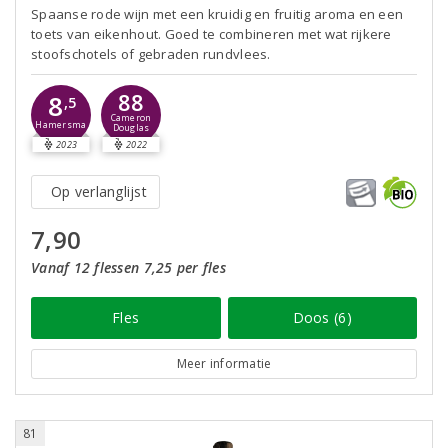
Spaanse rode wijn met een kruidig en fruitig aroma en een
toets van eikenhout. Goed te combineren met wat rijkere
stoofschotels of gebraden rundvlees.
88
8
,5
Cameron
Hamersma
Douglas
2023
2022
Op verlanglijst
7,90
Vanaf 12 flessen 7,25 per fles
Fles
Doos (6)
Meer informatie
81