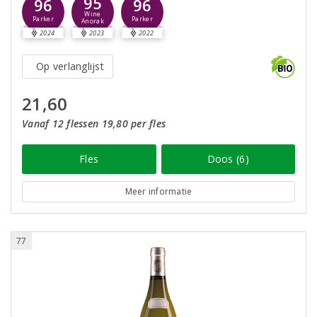
95
96
96
Wine
Parker
Parker
Anorak
2024
2023
2022
Op verlanglijst
21,60
Vanaf 12 flessen 19,80 per fles
Fles
Doos (6)
Meer informatie
77