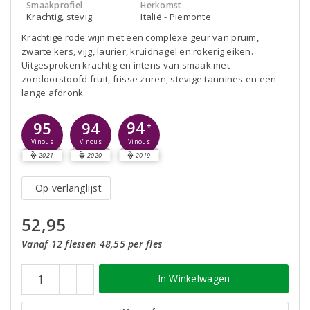
Smaakprofiel
Herkomst
Krachtig, stevig
Italië - Piemonte
Krachtige rode wijn met een complexe geur van pruim,
zwarte kers, vijg, laurier, kruidnagel en rokerig eiken.
Uitgesproken krachtig en intens van smaak met
zondoorstoofd fruit, frisse zuren, stevige tannines en een
lange afdronk.
94
95
94
+
Vinous
Vinous
Vinous
2021
2020
2019
Op verlanglijst
52,95
Vanaf 12 flessen 48,55 per fles
In Winkelwagen