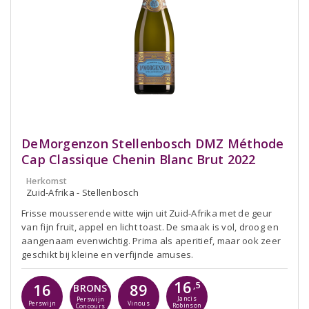
DeMorgenzon Stellenbosch DMZ Méthode
Cap Classique Chenin Blanc Brut 2022
Herkomst
Zuid-Afrika - Stellenbosch
Frisse mousserende witte wijn uit Zuid-Afrika met de geur
van fijn fruit, appel en licht toast. De smaak is vol, droog en
aangenaam evenwichtig. Prima als aperitief, maar ook zeer
geschikt bij kleine en verfijnde amuses.
16
16
89
,5
BRONS
Jancis
Perswijn
Perswijn
Vinous
Robinson
Concours