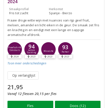
2024
Smaakprofiel
Herkomst
Fris tot zacht
Spanje - Bierzo
Fraaie droge witte wijn met nuances van rijp geel fruit,
meloen, amandel en licht eiken in de geur. De smaak zet fris
en krachtig in en eindigt met een lange en sappige
aromatische afdronk.
94
93
Proefschrift
Concours
James
WineLife
Parker
Suckling
2024
2023
2023
2023
Toon meer
onderscheidingen
Op verlanglijst
21,95
Vanaf 12 flessen 20,15 per fles
Fles
Doos (12)