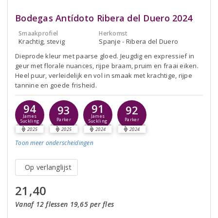
Bodegas Antídoto Ribera del Duero 2024
Smaakprofiel
Herkomst
Krachtig, stevig
Spanje - Ribera del Duero
Dieprode kleur met paarse gloed. Jeugdig en expressief in
geur met florale nuances, rijpe braam, pruim en fraai eiken.
Heel puur, verleidelijk en vol in smaak met krachtige, rijpe
tannine en goede frisheid.
94
91
93
92
James
James
Parker
Parker
Suckling
Suckling
2025
2025
2024
2024
Toon meer
onderscheidingen
Op verlanglijst
21,40
Vanaf 12 flessen 19,65 per fles