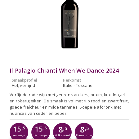
Il Palagio Chianti When We Dance 2024
Smaakprofiel
Herkomst
Vol, verfijnd
Italië - Toscane
Verfijnde rode wijn met geuren van kers, pruim, kruidnagel
en rokerig eiken. De smaak is vol met rijp rood en zwart fruit,
goede fraîcheur en milde tannines. Soepele afdronk met
nuances van ceder en peper.
8
8
15
15
,5
,5
,5
,5
Perswijn
Perswijn
Volkskrant
Hamersma