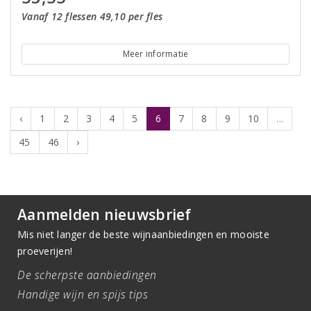
Vanaf 12 flessen 49,10 per fles
Meer informatie
‹
1
2
3
4
5
6
7
8
9
10
...
45
46
›
Aanmelden nieuwsbrief
Mis niet langer de beste wijnaanbiedingen en mooiste
proeverijen!
De scherpste aanbiedingen
Handige wijn en spijs tips