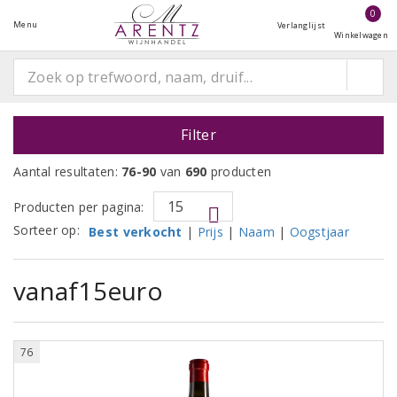
0
Menu
Verlanglijst
Winkelwagen
Filter
Aantal resultaten:
76-90
van
690
producten
Producten per pagina:
Sorteer op:
Best verkocht
|
Prijs
|
Naam
|
Oogstjaar
vanaf15euro
76