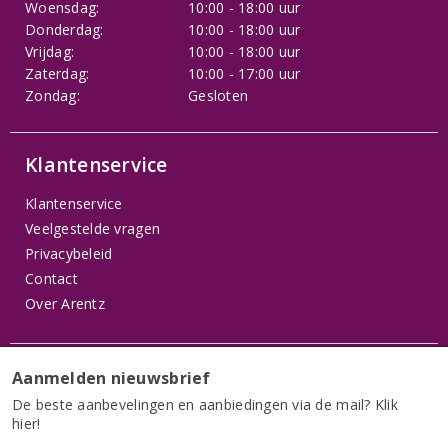
Woensdag:
10:00 - 18:00 uur
Donderdag:
10:00 - 18:00 uur
Vrijdag:
10:00 - 18:00 uur
Zaterdag:
10:00 - 17:00 uur
Zondag:
Gesloten
Klantenservice
Klantenservice
Veelgestelde vragen
Privacybeleid
Contact
Over Arentz
Service
Aanmelden nieuwsbrief
De beste aanbevelingen en aanbiedingen via de mail? Klik
Dooskorting bij 12 fl. van één soort: 11 + 1 (behalve bij
hier!
netto aanbiedingen)