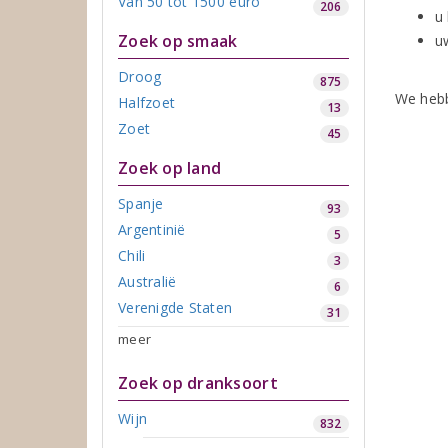
Van 50 tot 1500 euro
206
u
Zoek op smaak
uw
Droog
875
We hebb
Halfzoet
13
Zoet
45
Zoek op land
Spanje
93
Argentinië
5
Chili
3
Australië
6
Verenigde Staten
31
meer
Zoek op dranksoort
Wijn
832