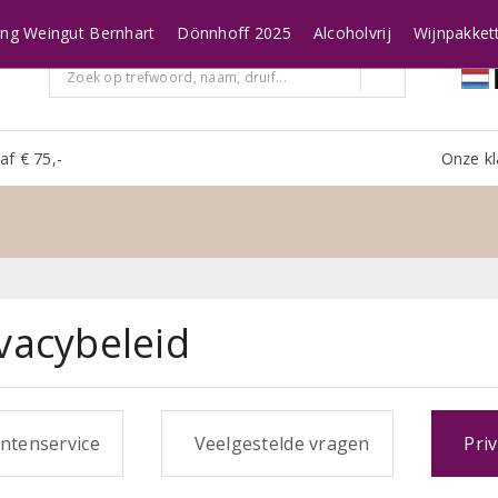
ing Weingut Bernhart
Dönnhoff 2025
Alcoholvrij
Wijnpakket
af € 75,-
Onze kl
d
vacybeleid
ntenservice
Veelgestelde vragen
Priv