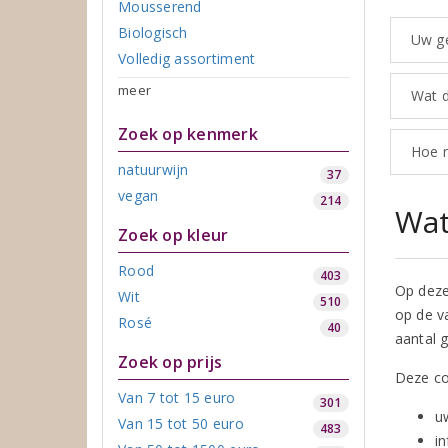
Mousserend
Biologisch
Uw ge
Volledig assortiment
meer
Wat d
Zoek op kenmerk
Hoe n
natuurwijn
37
vegan
214
Wat
Zoek op kleur
Rood
403
Op deze
Wit
510
op de v
Rosé
40
aantal 
Zoek op prijs
Deze co
Van 7 tot 15 euro
301
u
Van 15 tot 50 euro
483
i