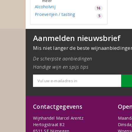
meer
Alcoholvrij
16
Proeverijen / tasting
5
Aanmelden nieuwsbrief
Mis niet langer de beste wijnaanbiedinge
De scherpste aanbiedingen
Handige wijn en spijs tips
Contactgegevens
Open
Wijnhandel Marcel Arentz
Maand
Hertogstraat 82
Dinsda
6511 SE Nijmegen
Woens