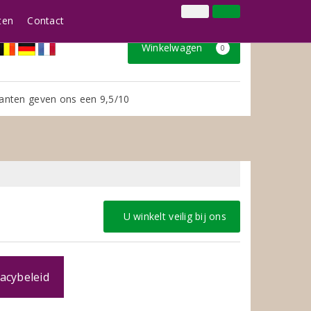
024 3888979
Inloggen
Klantenservice
ten
Contact
Winkelwagen
0
anten geven ons een 9,5/10
U winkelt veilig bij ons
acybeleid