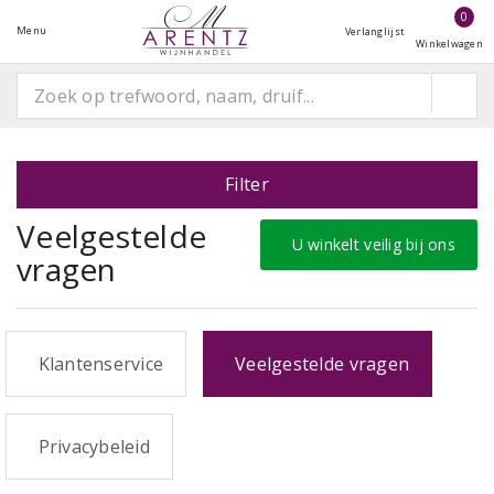
0
Menu
Verlanglijst
Winkelwagen
Filter
Veelgestelde
U winkelt veilig bij ons
vragen
Klantenservice
Veelgestelde vragen
Privacybeleid