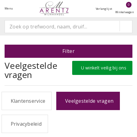
0
Menu
Verlanglijst
Winkelwagen
Filter
Veelgestelde
U winkelt veilig bij ons
vragen
Klantenservice
Veelgestelde vragen
Privacybeleid