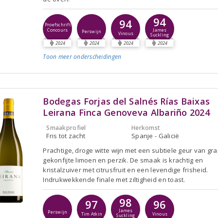
94
94
Proefschrift
Concours
James
Perswijn
Vinous
Suckling
2024
2024
2024
2024
Toon meer
onderscheidingen
Bodegas Forjas del Salnés Rías Baixas
Leirana Finca Genoveva Albariño 2024
Smaakprofiel
Herkomst
Fris tot zacht
Spanje - Galicië
Prachtige, droge witte wijn met een subtiele geur van gra
gekonfijte limoen en perzik. De smaak is krachtig en
kristalzuiver met citrusfruit en een levendige frisheid.
Indrukwekkende finale met ziltigheid en toast.
98
97
96
James
Perswijn
Tim Atkin
Vinous
Suckling