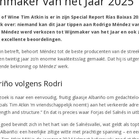
jnmaker van het Jaar 2025
of Wine Tim Atkin is er in zijn Special Report Rías Baixas 20
jk over: niemand kan dit jaar tippen aan Rodrigo Méndez van
. Méndez werd verkozen tot Wijnmaker van het Jaar en ook z
 excellente beoordelingen.
in betreft, behoort Méndez tot de beste producenten van de stree
en twintig jaar zo’n enorme kwaliteitsslag gemaakt. Dat hij is uitg
rende bekroning op Méndez’ werk.
riño volgens Rodri
zoek is naar een eenvoudig, fruitig glaasje Albariño om gedachteloo
zoals Tim Atkin ‘m vriendschappelijk noemt) aan het verkeerde adre
ength and structure.” En dat is precies waar Forjas del Salnés in uitb
goed bevindt zich in het hart van de Salnésvallei, wat geldt als topt
 Albariño: een heerlijke ziltige witte met prachtige spanning – en