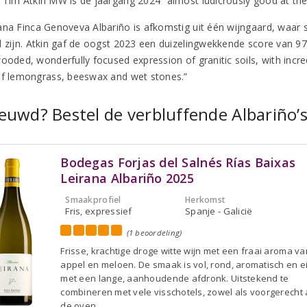
 Tim Atkin MW is de jaargang 2024 “almost ludicrously good at the
ana Finca Genoveva Albariño is afkomstig uit één wijngaard, waar
d zijn. Atkin gaf de oogst 2023 een duizelingwekkende score van 97 
wooded, wonderfully focused expression of granitic soils, with inc
of lemongrass, beeswax and wet stones.”
euwd? Bestel de verbluffende Albariño’s
Bodegas Forjas del Salnés Rías Baixas
Leirana Albariño 2025
Smaakprofiel
Herkomst
Fris, expressief
Spanje - Galicië
(1 beoordeling)
Frisse, krachtige droge witte wijn met een fraai aroma va
appel en meloen. De smaak is vol, rond, aromatisch en e
met een lange, aanhoudende afdronk. Uitstekend te
combineren met vele visschotels, zowel als voorgerecht a
de oven.