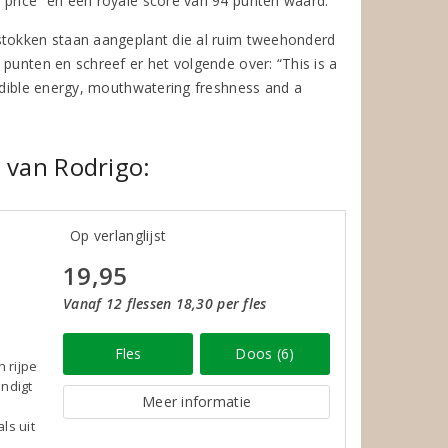
 price” en een royale score van 94 punten waard.
 stokken staan aangeplant die al ruim tweehonderd
punten en schreef er het volgende over: “This is a
redible energy, mouthwatering freshness and a
 van Rodrigo:
Op verlanglijst
19,95
Vanaf 12 flessen 18,30 per fles
Fles
Doos (6)
n rijpe
indigt
Meer informatie
ls uit