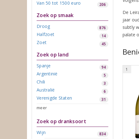
Volgens
Van 50 tot 1500 euro
206
De Leir
Zoek op smaak
jaar ou
Droog
subtly 
876
Halfzoet
palate 
14
Zoet
45
Beni
Zoek op land
Spanje
94
1
Argentinië
5
Chili
3
Australië
6
Verenigde Staten
31
meer
Zoek op dranksoort
Wijn
834