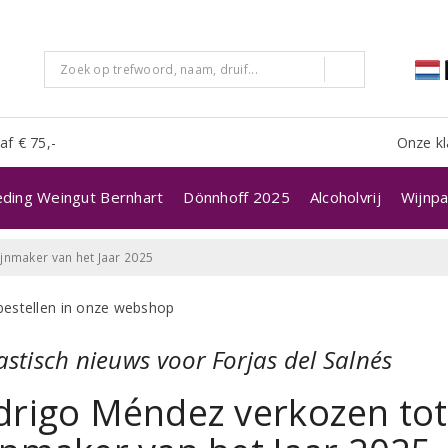
af € 75,-
Onze kl
eding Weingut Bernhart
Dönnhoff 2025
Alcoholvrij
Wijnpa
jnmaker van het Jaar 2025
astisch nieuws voor Forjas del Salnés
drigo Méndez verkozen tot