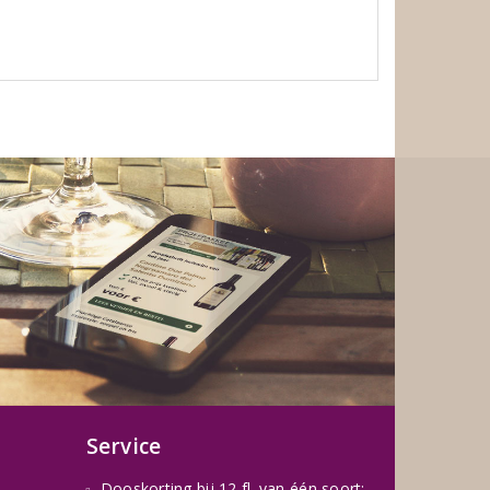
Service
Dooskorting bij 12 fl. van één soort: