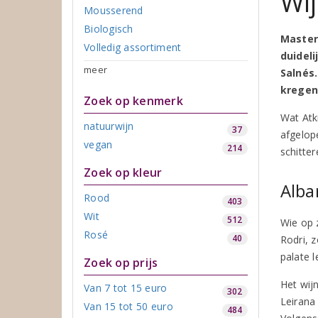
Wi
Mousserend
Biologisch
Master 
Volledig assortiment
duideli
meer
Salnés
kregen
Zoek op kenmerk
Wat Atk
natuurwijn
37
afgelop
vegan
214
schitte
Zoek op kleur
Alba
Rood
403
Wit
512
Wie op 
Rosé
40
Rodri, 
palate l
Zoek op prijs
Het wijn
Van 7 tot 15 euro
302
Leirana
Van 15 tot 50 euro
484