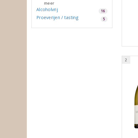
meer
Alcoholvrij
16
Proeverijen / tasting
5
2