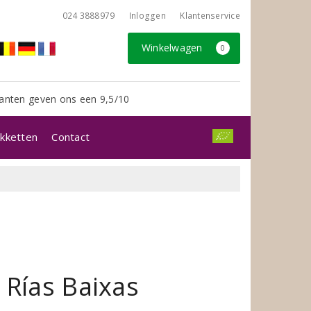
024 3888979
Inloggen
Klantenservice
Winkelwagen
0
anten geven ons een 9,5/10
kketten
Contact
 Rías Baixas