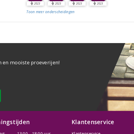
2023
2023
2023
2023
Toon meer
onderscheidingen
n en mooiste proeverijen!
ingstijden
Klantenservice
ag:
13:00 - 18:00 uur
Klantenservice