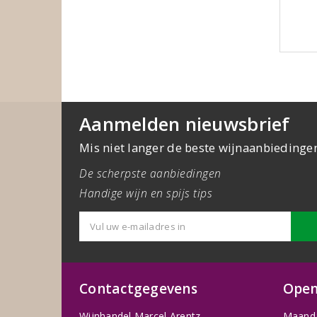
Aanmelden nieuwsbrief
Mis niet langer de beste wijnaanbiedinge
De scherpste aanbiedingen
Handige wijn en spijs tips
Contactgegevens
Open
Wijnhandel Marcel Arentz
Maand