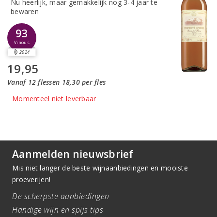
Nu heerlijk, maar gemakkelijk nog 3-4 jaar te
bewaren
93
Vinous
2024
19,95
Vanaf 12 flessen 18,30 per fles
Momenteel niet leverbaar
Aanmelden nieuwsbrief
Mis niet langer de beste wijnaanbiedingen en mooiste
proeverijen!
De scherpste aanbiedingen
Handige wijn en spijs tips