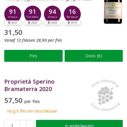
91
91
94
16
Vinous
Tim Atkin
Vinous
Perswijn
2021
2020
2020
2019
31,50
Vanaf 12 flessen 28,90 per fles
Fles
Doos (6)
Proprietà Sperino
Bramaterra 2020
57,50
per fles
Nog 9
flessen
beschikbaar
In winkelwagen