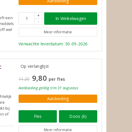
Aanbieding
+
eft een
In Winkelwagen
-
nmiddels
off wel
Meer informatie
Verwachte leverdatum: 30-09-2026
c
Op verlanglijst
9,80
11,20
per fles
Aanbieding
geldig
t/m 31 augustus
htelijk
Aanbieding
ure
kt bij
en of
Fles
Doos (6)
Meer informatie