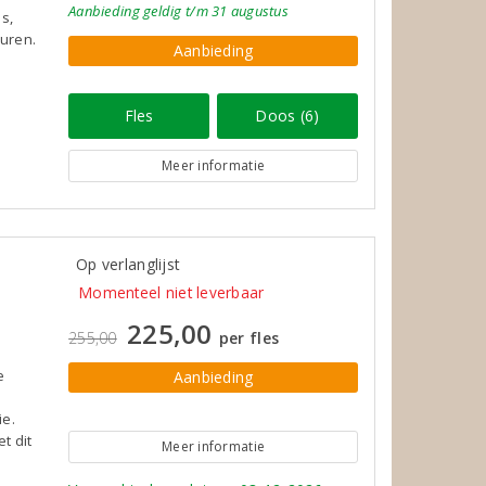
Aanbieding
geldig
t/m 31 augustus
s,
uren.
Aanbieding
Fles
Doos (6)
Meer informatie
Op verlanglijst
Momenteel niet leverbaar
225,00
255,00
per fles
e
Aanbieding
ie.
t dit
Meer informatie