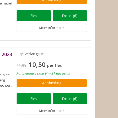
ernatief
Fles
Doos (6)
Meer informatie
 2023
Op verlanglijst
10,50
11,95
per fles
Aanbieding
geldig
t/m 31 augustus
t in de
erg
Aanbieding
rechten.
Fles
Doos (6)
Meer informatie