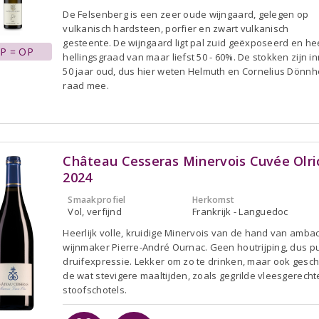
De Felsenberg is een zeer oude wijngaard, gelegen op
vulkanisch hardsteen, porfier en zwart vulkanisch
gesteente. De wijngaard ligt pal zuid geëxposeerd en he
P = OP
hellingsgraad van maar liefst 50 - 60%. De stokken zijn i
50 jaar oud, dus hier weten Helmuth en Cornelius Dönnh
raad mee.
Château Cesseras Minervois Cuvée Olri
2024
Smaakprofiel
Herkomst
Vol, verfijnd
Frankrijk - Languedoc
Heerlijk volle, kruidige Minervois van de hand van ambac
wijnmaker Pierre-André Ournac. Geen houtrijping, dus p
druifexpressie. Lekker om zo te drinken, maar ook geschi
de wat stevigere maaltijden, zoals gegrilde vleesgerecht
stoofschotels.