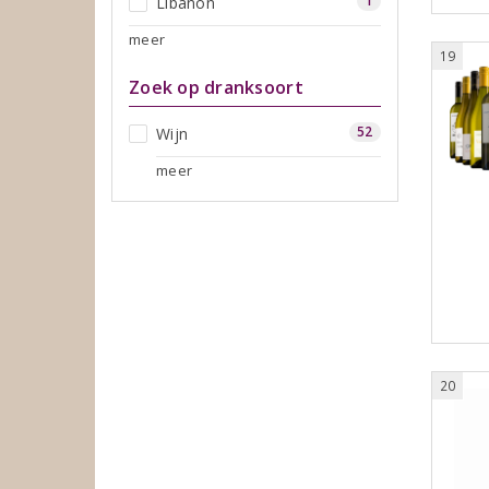
1
Libanon
meer
19
Zoek op dranksoort
52
Wijn
meer
20