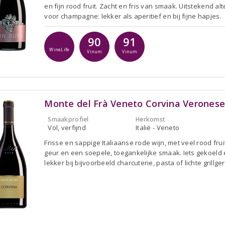
en fijn rood fruit. Zacht en fris van smaak. Uitstekend alt
voor champagne: lekker als aperitief en bij fijne hapjes.
90
91
WineLife
Vinum
Vinum
Monte del Frà Veneto Corvina Veronese
Smaakprofiel
Herkomst
Vol, verfijnd
Italië - Veneto
Frisse en sappige Italiaanse rode wijn, met veel rood frui
geur en een soepele, toegankelijke smaak. Iets gekoeld 
lekker bij bijvoorbeeld charcuterie, pasta of lichte grillge