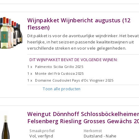
Wijnpakket Wijnbericht augustus (12
flessen)
Dit pakket is voor de avontuurlijke wijndrinker. Het bevat
heerlijke, in het seizoen passende kwaliteitswijnen uit
verschillende streken en voor vele gelegenheden.
DIT WIJNPAKKET BEVAT DE VOLGENDE WIJNEN:
1 x
Palmento Sicilia Grillo 2025
1 x
Monte del Frà Custoza 2025
1 x
Domaine Coudoulet Pays d'Oc Viognier 2025
Toon alle
producten
Weingut Dönnhoff Schlossböckelheime
Felsenberg Riesling Grosses Gewächs 2
Smaakprofiel
Herkomst
Vol, verfijnd
Duitsland - Nahe