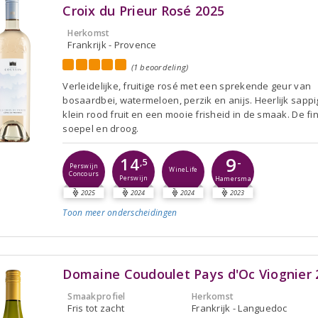
Croix du Prieur Rosé 2025
Herkomst
Frankrijk - Provence
(1 beoordeling)
Verleidelijke, fruitige rosé met een sprekende geur van
bosaardbei, watermeloen, perzik en anijs. Heerlijk sappi
klein rood fruit en een mooie frisheid in de smaak. De fin
soepel en droog.
9
14
-
,5
Perswijn
WineLife
Concours
Perswijn
Hamersma
2025
2024
2024
2023
Toon meer
onderscheidingen
Domaine Coudoulet Pays d'Oc Viognier 
Smaakprofiel
Herkomst
Fris tot zacht
Frankrijk - Languedoc