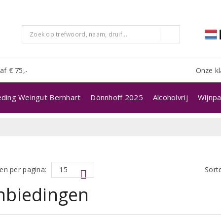
af € 75,-
Onze kl
eding Weingut Bernhart
Dönnhoff 2025
Alcoholvrij
Wijnpa
en per pagina:
Sort
nbiedingen