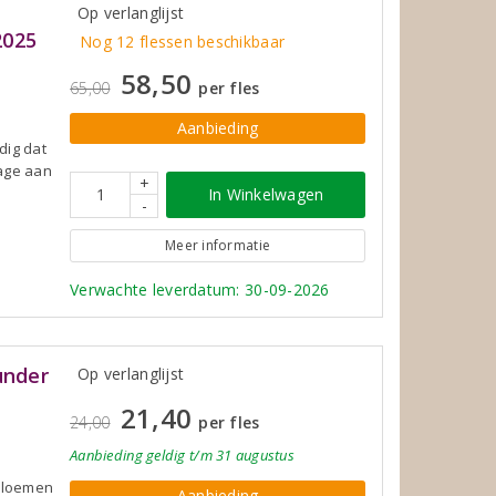
Op verlanglijst
2025
Nog 12 flessen beschikbaar
58,50
65,00
per fles
Aanbieding
dig dat
Lage aan
+
In Winkelwagen
-
Meer informatie
Verwachte leverdatum: 30-09-2026
under
Op verlanglijst
21,40
24,00
per fles
Aanbieding
geldig
t/m 31 augustus
bloemen
Aanbieding