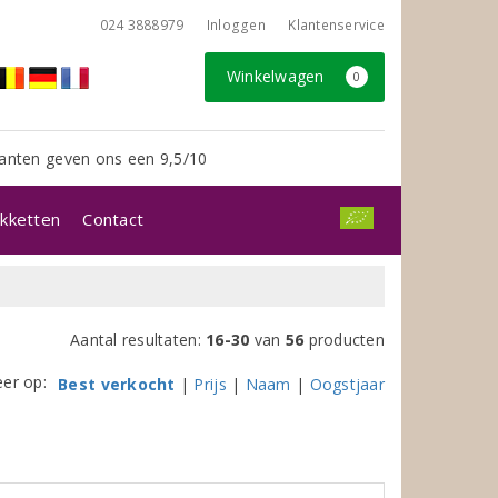
024 3888979
Inloggen
Klantenservice
Winkelwagen
0
anten geven ons een 9,5/10
kketten
Contact
Aantal resultaten:
16-30
van
56
producten
eer op:
Best verkocht
|
Prijs
|
Naam
|
Oogstjaar