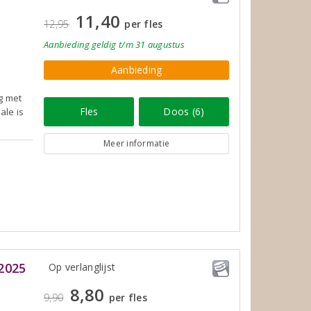
11,40
12,95
per fles
Aanbieding
geldig
t/m 31 augustus
Aanbieding
g met
Fles
Doos (6)
ale is
Meer informatie
2025
Op verlanglijst
8,80
9,90
per fles