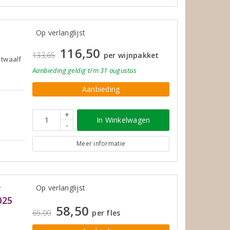
Op verlanglijst
116,50
133,65
per wijnpakket
 twaalf
Aanbieding
geldig
t/m 31 augustus
Aanbieding
+
In Winkelwagen
-
Meer informatie
r
Op verlanglijst
025
58,50
65,00
per fles