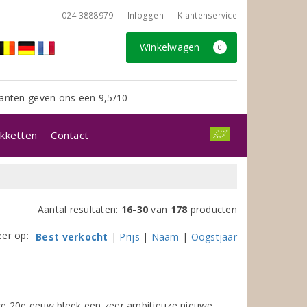
024 3888979
Inloggen
Klantenservice
Winkelwagen
0
anten geven ons een 9,5/10
kketten
Contact
Aantal resultaten:
16-30
van
178
producten
eer op:
Best verkocht
|
Prijs
|
Naam
|
Oogstjaar
ige 20e eeuw bleek een zeer ambitieuze nieuwe