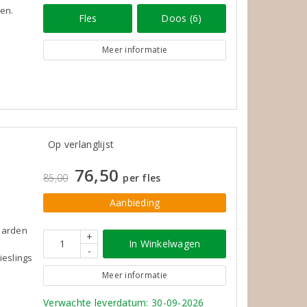
ven.
Fles
Doos (6)
Meer informatie
Op verlanglijst
76,50
85,00
per fles
Aanbieding
aarden
+
In Winkelwagen
-
ieslings
Meer informatie
Verwachte leverdatum: 30-09-2026