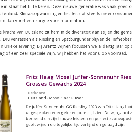
ie in staat het tij te keren. Deze nieuwe generatie was vaak goed o
buitenland. Klimaatopwarming en het feit dat steeds meer consumen
ren dan voorheen zorgde voor momentum.
e kracht van Duitsland zit hem in de diversiteit aan stijlen die ge
 Druivenrassen als Riesling en Spätburgunder blijven de liefhebber 
en unieke ervaring. Bij Arentz Wijnen focussen we al dertig jaar op
dag of een zeer speciale wijn, wij hebben het voor u op voorraad.
Fritz Haag Mosel Juffer-Sonnenuhr Ries
Grosses Gewächs 2024
Herkomst
Duitsland - Mosel Saar Ruwer
De Juffer-Sonnenuhr GG Riesling 2023 van Fritz Haag laa
uitgesproken energieke en pure stijl zien. De wijngaard z
beroemd om zijn blauwe leisteen en perfecte zonexposit
geeft wijnen die tegelijkertijd verfijnd en gelaagd zijn.