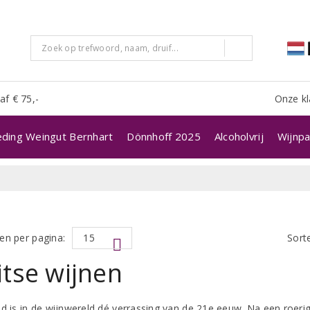
af € 75,-
Onze kl
eding Weingut Bernhart
Dönnhoff 2025
Alcoholvrij
Wijnpa
en per pagina:
Sort
tse wijnen
nd is in de wijnwereld dé verrassing van de 21e eeuw. Na een roer