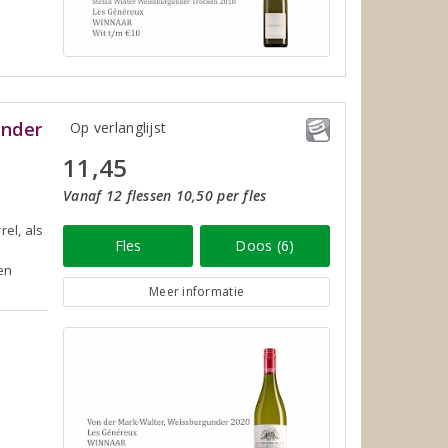
under
Op verlanglijst
11,45
Vanaf 12 flessen 10,50 per fles
rel, als
Fles
Doos (6)
en
Meer informatie