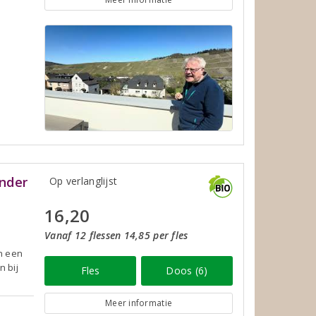
nder
Op verlanglijst
16,20
Vanaf 12 flessen 14,85 per fles
n een
n bij
Fles
Doos (6)
Meer informatie