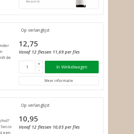
Op verlanglijst
12,75
onder
an
Vanaf 12 flessen 11,69 per fles
rdt de
+
In Winkelwagen
-
Meer informatie
Op verlanglijst
10,95
ohol?
o Secco
Vanaf 12 flessen 10,05 per fles
st een