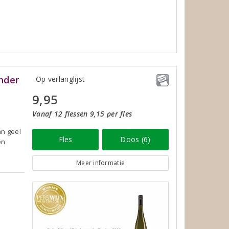
nder
Op verlanglijst
9,95
Vanaf 12 flessen 9,15 per fles
an geel
Fles
Doos (6)
en
Meer informatie