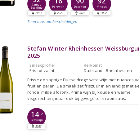
16
90
92
James
Perswijn
Decanter
Vinous
Suckling
2023
2022
2022
2022
Toon meer
onderscheidingen
Stefan Winter Rheinhessen Weissburgu
2025
Smaakprofiel
Herkomst
Fris tot zacht
Duitsland - Rheinhessen
Frisse en sappige Duitse droge witte wijn met nuances v
fruit en peren. De smaak zet friszuur in en eindigt met e
ronde, milde afdronk. Prima wijn bij koude en warme
visgerechten, maar ook bij gevogelte in roomsaus.
14
,5
Perswijn
2023