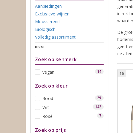
Aanbiedingen
generat
in het 
Exclusieve wijnen
waarde
Mousserend
Biologisch
De grot
Volledig assortiment
bodems.
meer
geeft e
de alle
Zoek op kenmerk
14
vegan
16
Zoek op kleur
29
Rood
142
Wit
7
Rosé
Zoek op prijs