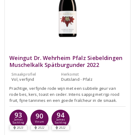
Weingut Dr. Wehrheim Pfalz Siebeldingen
Muschelkalk Spätburgunder 2022
Smaakprofiel
Herkomst
Vol, verfijnd
Duitsland - Pfalz
Prachtige, verfijnde rode wijn met een subtiele geur van
rode bes, kers, toast en ceder. Intens sappig met rijp rood
fruit, fijne tannines en een goede fraîcheur in de smaak.
93
94
90
James
James
Vinum
Suckling
Suckling
2023
2022
2022