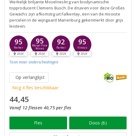
Werkelijk briljante Moselriesling van biodynamische
topproducent Clemens Busch. De druiven voor deze Großes
Gewächs zijn afkomstig uit Falkenlay, een van de mooiste
percelen in de wijngaard Marienburg gekenmerkt door grijs
leisteen.
95
95
92
95
Mosel Fine
Parker
Parker
Vinous
Wines
2024
2024
2024
2024
Toon meer
onderscheidingen
Op verlanglijst
Nog 4 fles beschikbaar
44,45
Vanaf 12 flessen 40,75 per fles
Fles
Doos (6)