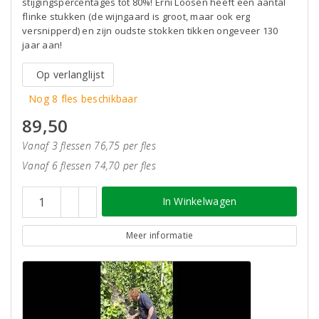
stijgingspercentages tot 80%! Erni Loosen heeft een aantal
flinke stukken (de wijngaard is groot, maar ook erg
versnipperd) en zijn oudste stokken tikken ongeveer 130
jaar aan!
Op verlanglijst
Nog 8 fles beschikbaar
89,50
Vanaf 3 flessen 76,75 per fles
Vanaf 6 flessen 74,70 per fles
In Winkelwagen
Meer informatie