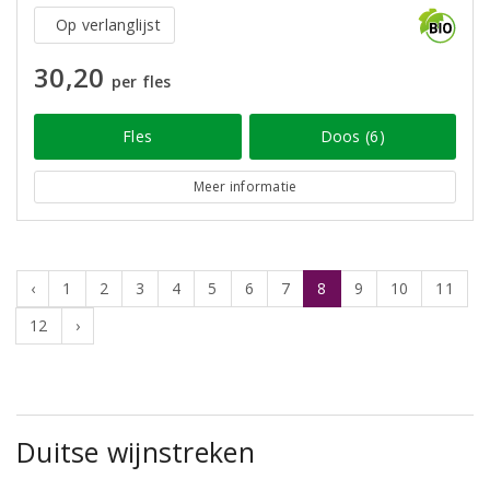
Op verlanglijst
30,20
per fles
Fles
Doos (6)
Meer informatie
‹
1
2
3
4
5
6
7
8
9
10
11
12
›
Duitse wijnstreken