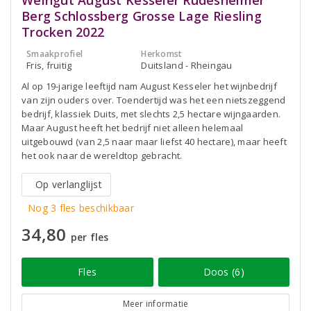
Weingut August Kesseler Rüdesheimer
Berg Schlossberg Grosse Lage Riesling
Trocken 2022
Smaakprofiel
Herkomst
Fris, fruitig
Duitsland - Rheingau
Al op 19-jarige leeftijd nam August Kesseler het wijnbedrijf
van zijn ouders over. Toendertijd was het een nietszeggend
bedrijf, klassiek Duits, met slechts 2,5 hectare wijngaarden.
Maar August heeft het bedrijf niet alleen helemaal
uitgebouwd (van 2,5 naar maar liefst 40 hectare), maar heeft
het ook naar de wereldtop gebracht.
Op verlanglijst
Nog 3 fles beschikbaar
34,80
per fles
Fles
Doos (6)
Meer informatie