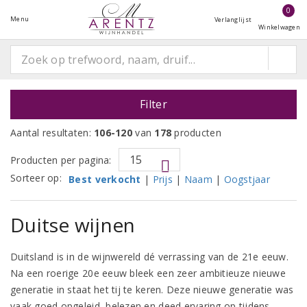
0
Menu
Verlanglijst
Winkelwagen
Filter
Aantal resultaten:
106-120
van
178
producten
Producten per pagina:
Sorteer op:
Best verkocht
|
Prijs
|
Naam
|
Oogstjaar
Duitse wijnen
Duitsland is in de wijnwereld dé verrassing van de 21e eeuw.
Na een roerige 20e eeuw bleek een zeer ambitieuze nieuwe
generatie in staat het tij te keren. Deze nieuwe generatie was
vaak goed opgeleid, belezen en deed ervaring op tijdens