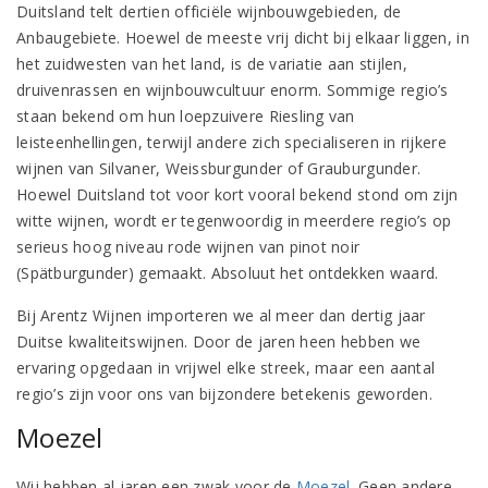
Duitsland telt dertien officiële wijnbouwgebieden, de
Anbaugebiete. Hoewel de meeste vrij dicht bij elkaar liggen, in
het zuidwesten van het land, is de variatie aan stijlen,
druivenrassen en wijnbouwcultuur enorm. Sommige regio’s
staan bekend om hun loepzuivere Riesling van
leisteenhellingen, terwijl andere zich specialiseren in rijkere
wijnen van Silvaner, Weissburgunder of Grauburgunder.
Hoewel Duitsland tot voor kort vooral bekend stond om zijn
witte wijnen, wordt er tegenwoordig in meerdere regio’s op
serieus hoog niveau rode wijnen van pinot noir
(Spätburgunder) gemaakt. Absoluut het ontdekken waard.
Bij Arentz Wijnen importeren we al meer dan dertig jaar
Duitse kwaliteitswijnen. Door de jaren heen hebben we
ervaring opgedaan in vrijwel elke streek, maar een aantal
regio’s zijn voor ons van bijzondere betekenis geworden.
Moezel
Wij hebben al jaren een zwak voor de
Moezel
. Geen andere