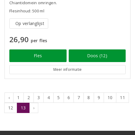
Chiantidomein omringen.
Flesinhoud: 500 ml
Op verlanglijst
26,90
per fles
Fles
Doos (12)
Meer informatie
‹
1
2
3
4
5
6
7
8
9
10
11
12
13
›