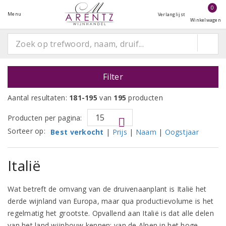
0
Menu
Verlanglijst
Winkelwagen
Filter
Aantal resultaten:
181-195
van
195
producten
Producten per pagina:
Sorteer op:
Best verkocht
|
Prijs
|
Naam
|
Oogstjaar
Italië
Wat betreft de omvang van de druivenaanplant is Italië het
derde wijnland van Europa, maar qua productievolume is het
regelmatig het grootste. Opvallend aan Italië is dat alle delen
van het land wijnbouw kennen: van de Alpen in het hoge