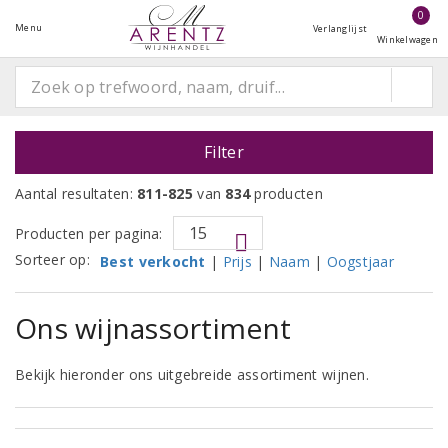
0
Menu
Verlanglijst
Winkelwagen
Filter
Aantal resultaten:
811-825
van
834
producten
Producten per pagina:
Sorteer op:
Best verkocht
|
Prijs
|
Naam
|
Oogstjaar
Ons wijnassortiment
Bekijk hieronder ons uitgebreide assortiment wijnen.