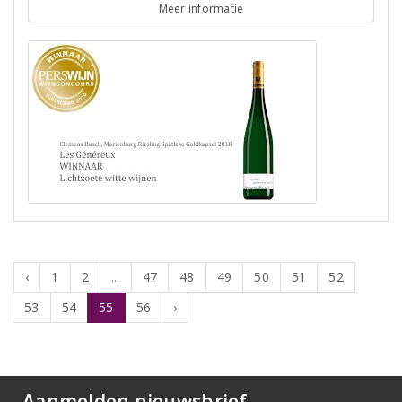
Meer informatie
‹
1
2
...
47
48
49
50
51
52
53
54
55
56
›
Aanmelden nieuwsbrief