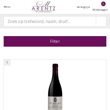
0
Menu
Verlanglijst
Winkelwagen
Filter
1